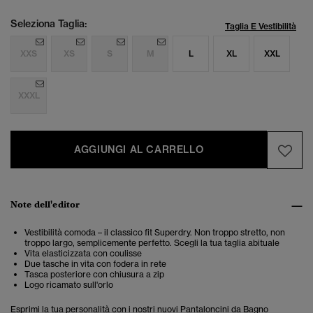
Seleziona Taglia:
Taglia E Vestibilità
XXS
XS
S
M
L
XL
XXL
XXXL
AGGIUNGI AL CARRELLO
Note dell'editor
Vestibilità comoda – il classico fit Superdry. Non troppo stretto, non
troppo largo, semplicemente perfetto. Scegli la tua taglia abituale
Vita elasticizzata con coulisse
Due tasche in vita con fodera in rete
Tasca posteriore con chiusura a zip
Logo ricamato sull'orlo
Esprimi la tua personalità con i nostri nuovi Pantaloncini da Bagno