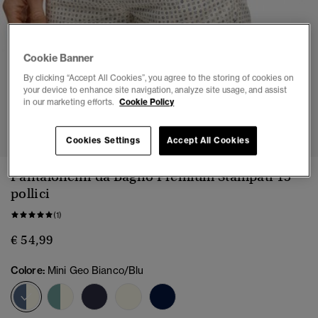
Cookie Banner
By clicking “Accept All Cookies”, you agree to the storing of cookies on
your device to enhance site navigation, analyze site usage, and assist
in our marketing efforts.
Cookie Policy
1
2
3
4
5
6
7
8
9
10
Cookies Settings
Accept All Cookies
Pantaloncini da Bagno Premium Stampati 15
pollici
(1)
€ 54,99
Colore:
Mini Geo Bianco/Blu
selezionato