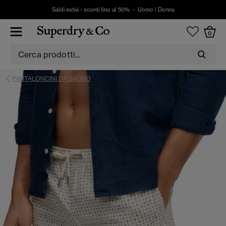
Saldi estivi - sconti fino al 50% -
Uomo
|
Donna
0
PANTALONCINI DA BAGNO