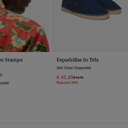
on Stampa
Espadrillas In Tela
Altri Colori Disponibili
5)
€ 45,49
Prezzo Ridotto Da
A
€ 64,99
Risparmi 30%
onibili