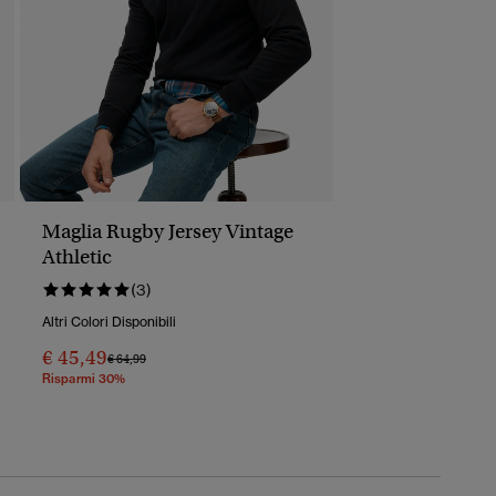
Maglia Rugby Jersey Vintage
Athletic
(3)
Altri Colori Disponibili
€ 45,49
Prezzo Ridotto Da
A
€ 64,99
Risparmi 30%