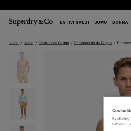
ESTIVI SALDI
UOMO
DONNA
Home
Uomo
Costumi da Bagno
Pantaloncini da Bagno
Pantalo
Cookie B
By clicking 
navigation, 