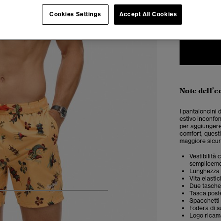
XXS
X
Cookies Settings
Accept All Cookies
Note dell'e
I pantaloncini
estivo inconfon
per aggiungere 
comfort, questi
maggiore sicure
Vestibilità
semplicemen
Lunghezza 
Vita elasti
Due tasche 
Tasca poste
6
7
8
9
10
11
Spacchetti 
Fodera di s
Logo ricam