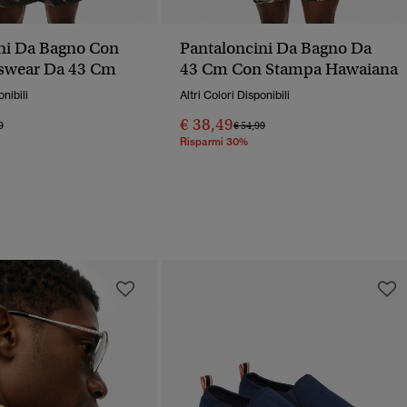
ni Da Bagno Con
Pantaloncini Da Bagno Da
tswear Da 43 Cm
43 Cm Con Stampa Hawaiana
onibili
Altri Colori Disponibili
€ 38,49
o Ridotto Da
A
Prezzo Ridotto Da
A
9
€ 54,99
Risparmi 30%