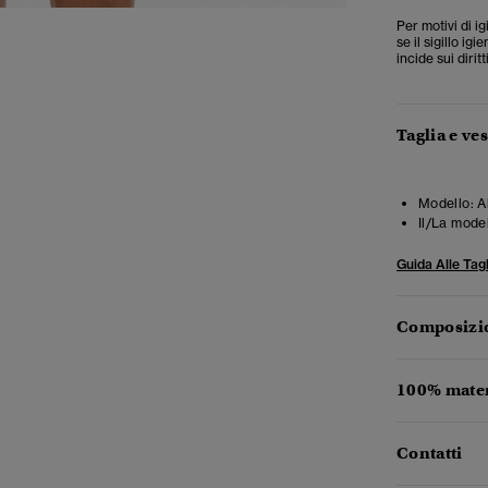
Per motivi di i
se il sigillo i
incide sui diritt
Taglia e ves
Modello:
A
Il/La mode
Guida Alle Tagl
Composizio
100% materi
Contatti