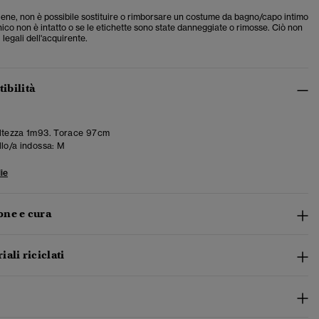
giene, non è possibile sostituire o rimborsare un costume da bagno/capo intimo
gienico non è intatto o se le etichette sono state danneggiate o rimosse. Ciò non
i legali dell'acquirente.
tibilità
ltezza 1m93. Torace 97cm
llo/a indossa:
M
ie
ne e cura
ali riciclati