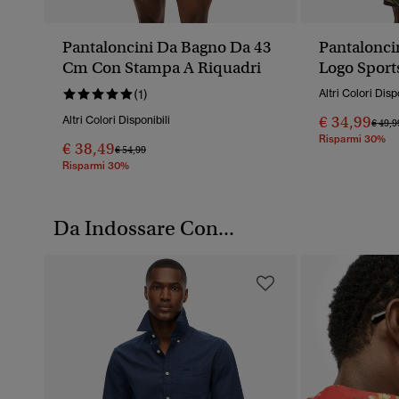
Pantaloncini Da Bagno Da 43
Pantalonci
Cm Con Stampa A Riquadri
Logo Spor
(1)
Altri Colori Disp
€ 34,99
Altri Colori Disponibili
Prezz
€ 49,9
Risparmi 30%
€ 38,49
Prezzo Ridotto Da
A
€ 54,99
Risparmi 30%
Da Indossare Con...