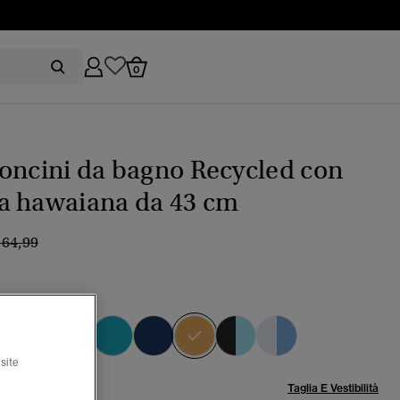
0
oncini da bagno Recycled con
a hawaiana da 43 cm
rezzo ridotto da
a
 64,99
a golden yellow
selezionato
site
lia:
Taglia E Vestibilità