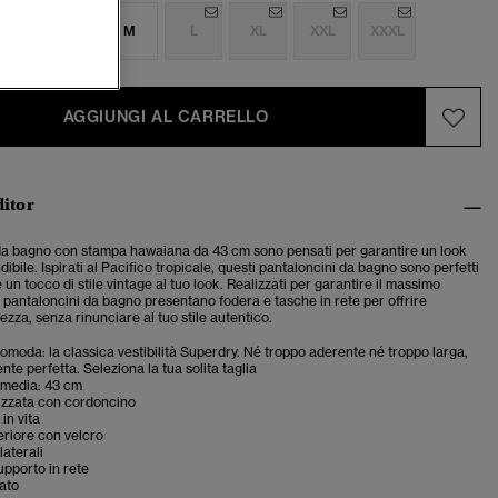
S
S
M
L
XL
XXL
XXXL
AGGIUNGI AL CARRELLO
ditor
 da bagno con stampa hawaiana da 43 cm sono pensati per garantire un look
dibile. Ispirati al Pacifico tropicale, questi pantaloncini da bagno sono perfetti
un tocco di stile vintage al tuo look. Realizzati per garantire il massimo
 pantaloncini da bagno presentano fodera e tasche in rete per offrire
zza, senza rinunciare al tuo stile autentico.
 comoda: la classica vestibilità Superdry. Né troppo aderente né troppo larga,
te perfetta. Seleziona la tua solita taglia
media: 43 cm
cizzata con cordoncino
in vita
riore con velcro
laterali
upporto in rete
ato