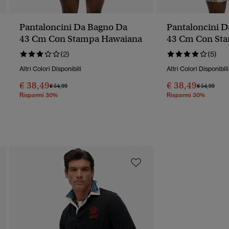
Pantaloncini Da Bagno Da
Pantaloncini 
43 Cm Con Stampa Hawaiana
43 Cm Con St
(2)
(5)
Altri Colori Disponibili
Altri Colori Disponibili
€ 38,49
€ 38,49
Prezzo Ridotto Da
A
Prezzo Rido
A
€ 54,99
€ 54,99
Risparmi 30%
Risparmi 30%