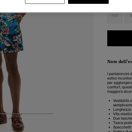
Seleziona Tag
XXS
X
Note dell'e
I pantaloncini
estivo inconfon
per aggiungere 
comfort, questi
maggiore sicure
Vestibilità
semplicemen
Lunghezza 
Vita elasti
5
6
7
8
9
Due tasche 
Tasca poste
Spacchetti 
Fodera di s