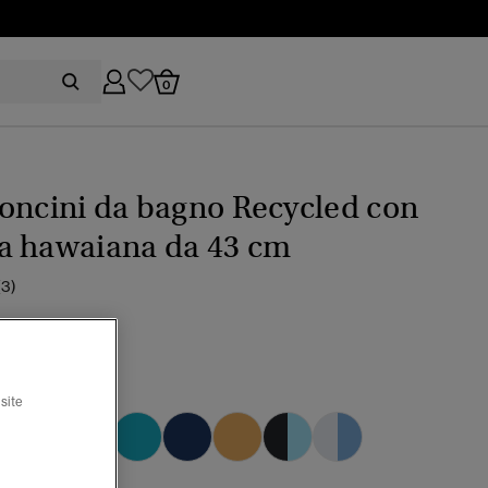
0
oncini da bagno Recycled con
a hawaiana da 43 cm
(3)
rezzo ridotto da
a
 64,99
hin ocean blue
site
selezionato