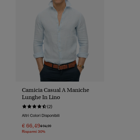
Camicia Casual A Maniche
Lunghe In Lino
(2)
Altri Colori Disponibili
€ 66,49
Prezzo Ridotto Da
A
€ 94,99
Risparmi 30%