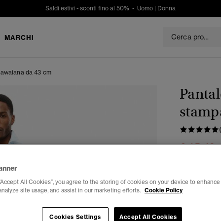
Saldi estivi - sconti fino al 50% -
Uomo
|
Donna
MARCHI
hawaiana da 43 cm
Pantal
stamp
€ 45,49
P
€
Risparmi 30%
anner
Colore:
dolp
“Accept All Cookies”, you agree to the storing of cookies on your device to enhance 
analyze site usage, and assist in our marketing efforts.
Cookie Policy
Cookies Settings
Accept All Cookies