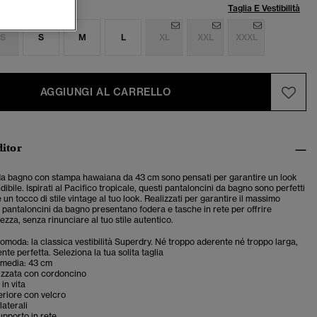
lia:
Taglia E Vestibilità
S
S
M
L
XL
XXL
XXXL
AGGIUNGI AL CARRELLO
ditor
 da bagno con stampa hawaiana da 43 cm sono pensati per garantire un look
dibile. Ispirati al Pacifico tropicale, questi pantaloncini da bagno sono perfetti
un tocco di stile vintage al tuo look. Realizzati per garantire il massimo
 pantaloncini da bagno presentano fodera e tasche in rete per offrire
zza, senza rinunciare al tuo stile autentico.
 comoda: la classica vestibilità Superdry. Né troppo aderente né troppo larga,
te perfetta. Seleziona la tua solita taglia
media: 43 cm
cizzata con cordoncino
in vita
riore con velcro
laterali
upporto in rete