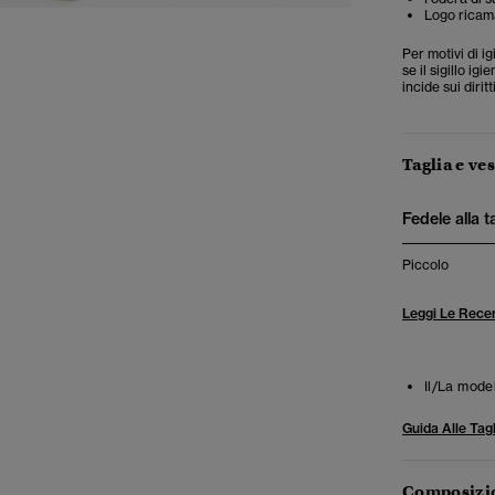
Logo ricam
Per motivi di i
se il sigillo i
incide sui diritt
Taglia e ves
Fedele alla t
Piccolo
Leggi Le Recen
Il/La mode
Guida Alle Tagl
Composizio