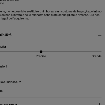
ato
giene, non è possibile sostituire o rimborsare un costume da bagno/capo intimo
gienico non è intatto o se le etichette sono state danneggiate o rimosse. Ciò non
i legali dell'acquirente.
tibilità
aglia
Preciso
Grande
sioni
llo/a indossa:
M
ie
ne e cura