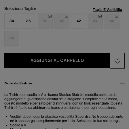
Seleziona Taglia:
Taglia E Vestibilità
34
36
38
40
42
44
46
48
AGGIUNGI AL CARRELLO
Note dell'editor
La T-shirt con scollo a V e ricamo Studios Slub è il modello perfetto da
aggiungere al guardaroba casual della stagione. Semplice e alla moda,
questo modello è pensato per distinguersi con un look essenziale. Questa
T-shirt è facile da abbinare a jeans o pantaloncini per ogni occasione.
Vestibilità comoda: la classica vestibilità Superdry. Né troppo aderente
né troppo larga, semplicemente perfetta. Seleziona la tua solita taglia
Scollo a V