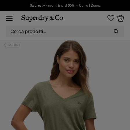
Saldi estivi - sconti fino al 50% -
Uomo
|
Donna
0
T-SHIRT