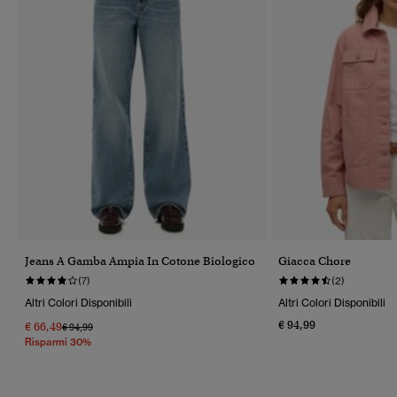
Jeans A Gamba Ampia In Cotone Biologico
Giacca Chore
(7)
(2)
Altri Colori Disponibili
Altri Colori Disponibili
€ 94,99
€ 66,49
Prezzo Ridotto Da
A
€ 94,99
Risparmi 30%