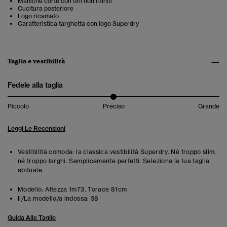
Maniche corte con orli non rifiniti
Cucitura posteriore
Logo ricamato
Caratteristica targhetta con logo Superdry
Taglia e vestibilità
Fedele alla taglia
Piccolo
Preciso
Grande
Leggi Le Recensioni
Vestibilità comoda: la classica vestibilità Superdry. Né troppo slim,
né troppo larghi. Semplicemente perfetti. Seleziona la tua taglia
abituale.
Modello:
Altezza 1m73. Torace 81cm
Il/La modello/a indossa:
38
Guida Alle Taglie