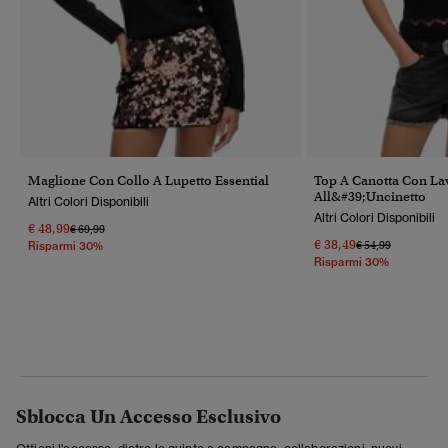
Maglione Con Collo A Lupetto Essential
Top A Canotta Con La
All&#39;uncinetto
Altri Colori Disponibili
Altri Colori Disponibili
€ 48,99
Prezzo Ridotto Da
A
€ 69,99
€ 38,49
Prezzo Ridotto Da
A
€ 54,99
Risparmi 30%
Risparmi 30%
Sblocca Un Accesso Esclusivo