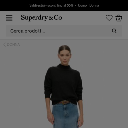
Saldi estivi - sconti fino al 50% -
Uomo
|
Donna
0
DONNA