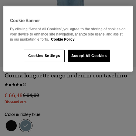
Cookie Banner
By clicking “Accept All Cookies”, you agree to the storing of cookies on
your device to enhance site navigation, analyze site usage, and assist
in our marketing efforts.
Cookie Policy
1
2
3
4
5
6
Cookies Settings
Accept All Cookies
Gonna longuette cargo in denim con taschino
(1)
Prezzo ridotto da
a
€ 66,49
€ 94,99
Risparmi 30%
Colore:
ridley blue
selezionato