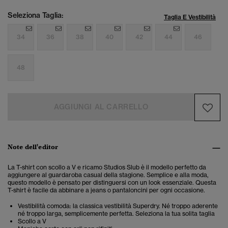
Seleziona Taglia:
Taglia E Vestibilità
34
36
38
40
42
44
46
48
AGGIUNGI AL CARRELLO
Note dell'editor
La T-shirt con scollo a V e ricamo Studios Slub è il modello perfetto da
aggiungere al guardaroba casual della stagione. Semplice e alla moda,
questo modello è pensato per distinguersi con un look essenziale. Questa
T-shirt è facile da abbinare a jeans o pantaloncini per ogni occasione.
Vestibilità comoda: la classica vestibilità Superdry. Né troppo aderente
né troppo larga, semplicemente perfetta. Seleziona la tua solita taglia
Scollo a V