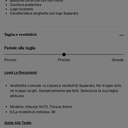
Maniche corte con orli non rifiniti
Cucitura posteriore
Logo ricamato
Caratteristica targhetta con logo Superdry
Taglia e vestibilità
Fedele alla taglia
Piccolo
Preciso
Grande
Leggi Le Recensioni
Vestibilità comoda: la classica vestibilità Superdry. Né troppo slim,
né troppo larghi. Semplicemente perfetti. Seleziona la tua taglia
abituale.
Modello:
Altezza 1m73. Torace 84cm
Il/La modello/a indossa:
38
Guida Alle Taglie