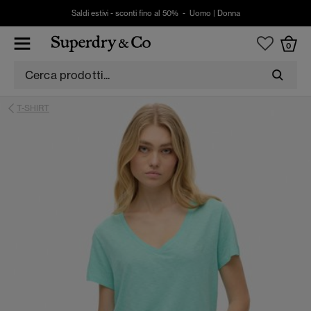
Saldi estivi - sconti fino al 50% -
Uomo
|
Donna
0
T-SHIRT