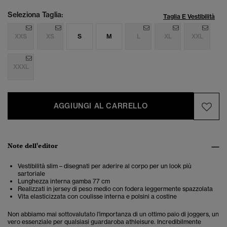
Seleziona Taglia:
Taglia E Vestibilità
XXS
XS
S
M
L
XL
XXL
XXXL
AGGIUNGI AL CARRELLO
Note dell'editor
Vestibilità slim – disegnati per aderire al corpo per un look più
sartoriale
Lunghezza interna gamba 77 cm
Realizzati in jersey di peso medio con fodera leggermente spazzolata
Vita elasticizzata con coulisse interna e polsini a costine
Non abbiamo mai sottovalutato l'importanza di un ottimo paio di joggers, un
vero essenziale per qualsiasi guardaroba athleisure. Incredibilmente