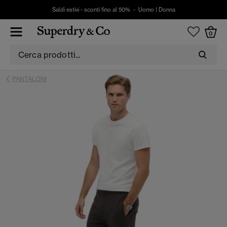
Saldi estivi - sconti fino al 50% -
Uomo
|
Donna
0
PANTALONI