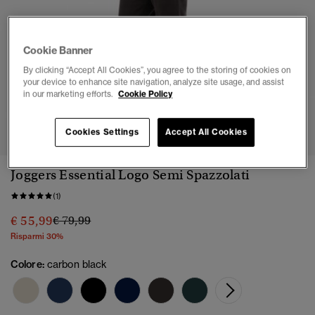
Cookie Banner
By clicking “Accept All Cookies”, you agree to the storing of cookies on
your device to enhance site navigation, analyze site usage, and assist
in our marketing efforts.
Cookie Policy
1
2
3
4
5
6
Cookies Settings
Accept All Cookies
Joggers Essential Logo Semi Spazzolati
(1)
Prezzo ridotto da
a
€ 55,99
€ 79,99
Risparmi 30%
Colore:
carbon black
selezi