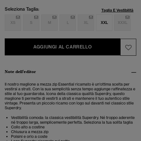
Seleziona Taglia:
Taglia E Vestibilità
XS
S
M
L
XL
XXL
XXXL
AGGIUNGI AL CARRELLO
Note dell'editor
Il nostro maglione a mezza zip Essential ricamato è un'ottima scelta per
vestirsi a strati. Con la sua semplicità
senza tempo
aggiunge raffinatezza e
stile al tuo guardaroba. Icona della classica qualità Superdry, questo
maglione ti permette di vestirti a strati e mantenere il tuo autentico stile
vintage.
Presenta un piccolo ricamo con logo sul davanti nel classico stile
Superdry.
Vestibilità comoda: la classica vestibilità Superdry. Né troppo aderente
né troppo larga, semplicemente perfetta. Seleziona la tua solita taglia
Collo alto a costine
Chiusura a mezza zip
Polsini e orlo a coste