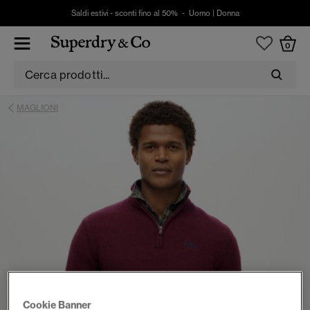
Saldi estivi - sconti fino al 50% -
Uomo
|
Donna
0
MAGLIONI
Cookie Banner