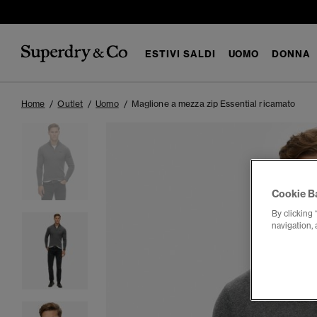
ESTIVI SALDI
UOMO
DONNA
Home
Outlet
Uomo
Maglione a mezza zip Essential ricamato
Cookie B
By clicking 
navigation, 