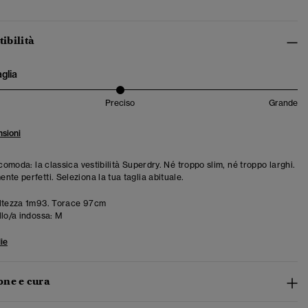
tibilità
aglia
Preciso
Grande
sioni
 comoda: la classica vestibilità Superdry. Né troppo slim, né troppo larghi.
te perfetti. Seleziona la tua taglia abituale.
ltezza 1m93. Torace 97cm
llo/a indossa:
M
ie
ne e cura