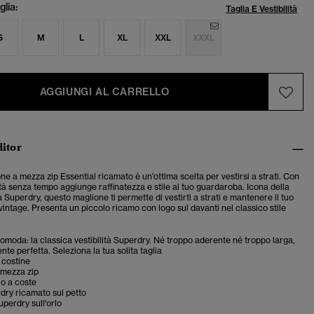
lia:
Taglia E Vestibilità
S
M
L
XL
XXL
XXXL
AGGIUNGI AL CARRELLO
ditor
one a mezza zip Essential ricamato è un'ottima scelta per vestirsi a strati. Con
ità
senza tempo
aggiunge raffinatezza e stile al tuo guardaroba. Icona della
à Superdry, questo maglione ti permette di vestirti a strati e mantenere il tuo
 vintage.
Presenta un piccolo ricamo con logo sul davanti nel classico stile
 comoda: la classica vestibilità Superdry. Né troppo aderente né troppo larga,
te perfetta. Seleziona la tua solita taglia
a costine
 mezza zip
lo a coste
dry ricamato sul petto
uperdry sull'orlo