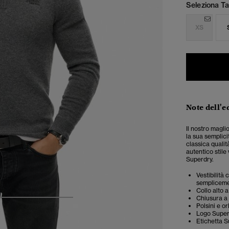
Seleziona Tag
XS
Note dell'e
Il nostro magli
la sua semplic
classica qualit
autentico stile
Superdry.
Vestibilità
semplicemen
Collo alto 
Chiusura a
4
5
6
7
Polsini e or
Logo Super
Etichetta S