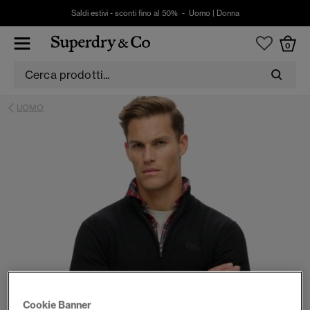
Saldi estivi - sconti fino al 50% -
Uomo
|
Donna
0
UOMO
Cookie Banner