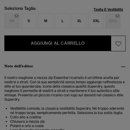
Seleziona Taglia:
Taglia E Vestibilità
XS
S
M
L
XL
XXL
XXXL
AGGIUNGI AL CARRELLO
Note dell'editor
Il nostro maglione a mezza zip Essential ricamato è un'ottima scelta per
vestirsi a strati. Con la sua semplicità
senza tempo
aggiunge raffinatezza e
stile al tuo guardaroba. Icona della classica qualità Superdry, questo
maglione ti permette di vestirti a strati e mantenere il tuo autentico stile
vintage.
Presenta un piccolo ricamo con logo sul davanti nel classico stile
Superdry.
Vestibilità comoda: la classica vestibilità Superdry. Né troppo aderente
né troppo larga, semplicemente perfetta. Seleziona la tua solita taglia
Collo alto a costine
Chiusura a mezza zip
Polsini e orlo a coste