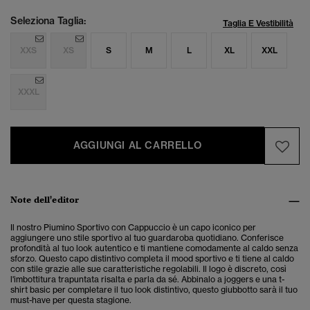
Seleziona Taglia:
Taglia E Vestibilità
XXS
XS
S
M
L
XL
XXL
XXXL
AGGIUNGI AL CARRELLO
Note dell'editor
Il nostro Piumino Sportivo con Cappuccio è un capo iconico per
aggiungere uno stile sportivo al tuo guardaroba quotidiano. Conferisce
profondità al tuo look autentico e ti mantiene comodamente al caldo senza
sforzo. Questo capo distintivo completa il mood sportivo e ti tiene al caldo
con stile grazie alle sue caratteristiche regolabili.
Il logo è discreto, così
l'imbottitura trapuntata risalta e parla da sé. Abbinalo a joggers e una t-
shirt basic per completare il tuo look distintivo, questo giubbotto sarà il tuo
must-have per questa stagione.