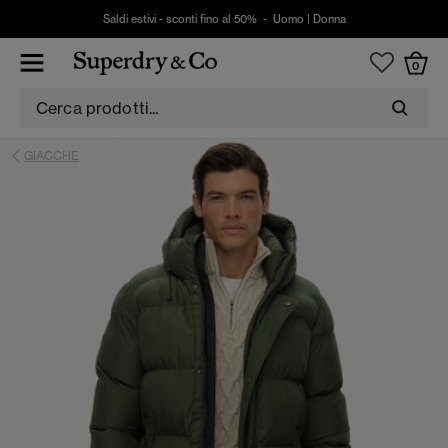
Saldi estivi - sconti fino al 50% -
Uomo
|
Donna
0
GIACCHE