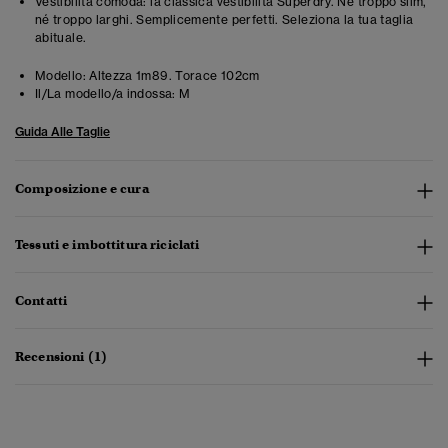
Vestibilità comoda: la classica vestibilità Superdry. Né troppo slim,
né troppo larghi. Semplicemente perfetti. Seleziona la tua taglia
abituale.
Modello:
Altezza 1m89. Torace 102cm
Il/La modello/a indossa:
M
Guida Alle Taglie
Composizione e cura
Tessuti e imbottitura riciclati
Contatti
Recensioni (1)