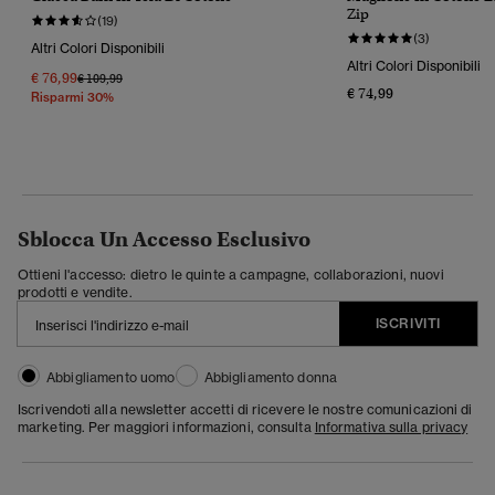
Zip
(19)
(3)
Altri Colori Disponibili
Altri Colori Disponibili
€ 76,99
Prezzo Ridotto Da
A
€ 109,99
€ 74,99
Risparmi 30%
Sblocca Un Accesso Esclusivo
Ottieni l'accesso: dietro le quinte a campagne, collaborazioni, nuovi
prodotti e vendite.
ISCRIVITI
Abbigliamento uomo
Abbigliamento donna
Iscrivendoti alla newsletter accetti di ricevere le nostre comunicazioni di
marketing. Per maggiori informazioni, consulta
Informativa sulla privacy