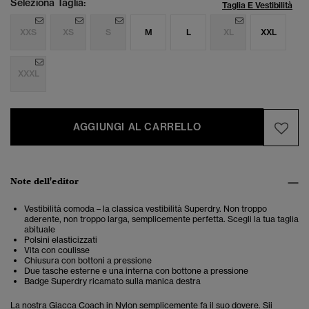
Seleziona Taglia:
Taglia E Vestibilità
XXS
XS
S
M
L
XL
XXL
XXXL
AGGIUNGI AL CARRELLO
Note dell'editor
Vestibilità comoda – la classica vestibilità Superdry. Non troppo
aderente, non troppo larga, semplicemente perfetta. Scegli la tua taglia
abituale
Polsini elasticizzati
Vita con coulisse
Chiusura con bottoni a pressione
Due tasche esterne e una interna con bottone a pressione
Badge Superdry ricamato sulla manica destra
La nostra Giacca Coach in Nylon semplicemente fa il suo dovere. Sii