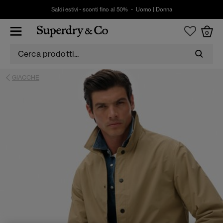
Saldi estivi - sconti fino al 50% -
Uomo
|
Donna
0
GIACCHE