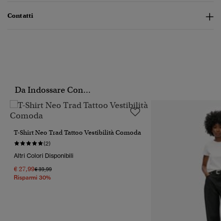
Contatti
Da Indossare Con...
T-Shirt Neo Trad Tattoo Vestibilità Comoda
(2)
Altri Colori Disponibili
€ 27,99
Prezzo Ridotto Da
A
€ 39,99
Risparmi 30%