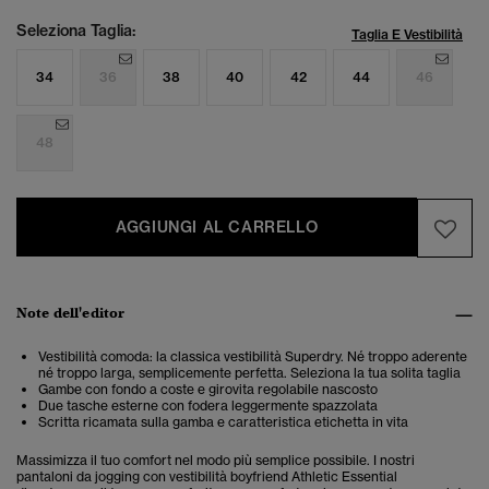
Seleziona Taglia:
Taglia E Vestibilità
34
36
38
40
42
44
46
48
AGGIUNGI AL CARRELLO
Note dell'editor
Vestibilità comoda: la classica vestibilità Superdry. Né troppo aderente
né troppo larga, semplicemente perfetta. Seleziona la tua solita taglia
Gambe con fondo a coste e girovita regolabile nascosto
Due tasche esterne con fodera leggermente spazzolata
Scritta ricamata sulla gamba e caratteristica etichetta in vita
Massimizza il tuo comfort nel modo più semplice possibile. I nostri
pantaloni da jogging con vestibilità boyfriend Athletic Essential