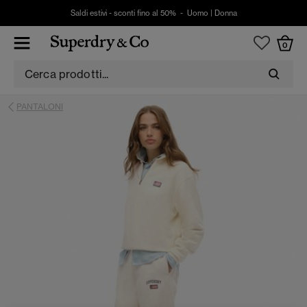
Saldi estivi - sconti fino al 50% -
Uomo
|
Donna
0
PANTALONI