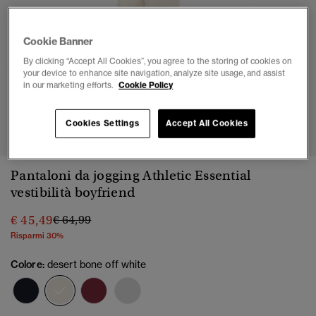
Cookie Banner
By clicking “Accept All Cookies”, you agree to the storing of cookies on
your device to enhance site navigation, analyze site usage, and assist
in our marketing efforts.
Cookie Policy
1
2
3
4
5
6
7
Cookies Settings
Accept All Cookies
Pantaloni da jogging Athletic Essential
vestibilità boyfriend
Prezzo ridotto da
a
€ 45,49
€ 64,99
Risparmi 30%
Colore:
desert bone off white
selezionato