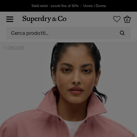
Saldi estivi - sconti fino al 50% -
Uomo
|
Donna
0
GIACCHE