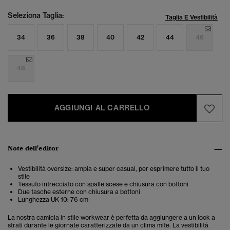
Seleziona Taglia:
Taglia E Vestibilità
34
36
38
40
42
44
46
48
AGGIUNGI AL CARRELLO
Note dell'editor
Vestibilità oversize: ampia e super casual, per esprimere tutto il tuo
stile
Tessuto intrecciato con spalle scese e chiusura con bottoni
Due tasche esterne con chiusura a bottoni
Lunghezza UK 10: 76 cm
La nostra camicia in stile workwear è perfetta da aggiungere a un look a
strati durante le giornate caratterizzate da un clima mite. La vestibilità