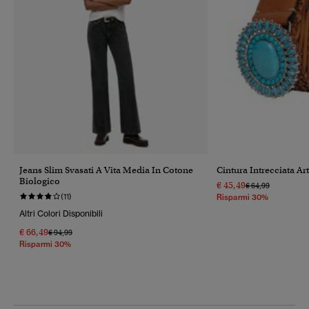
Jeans Slim Svasati A Vita Media In Cotone
Cintura Intrecciata Ar
Biologico
€ 45,49
Prezzo Ridotto Da
A
€ 64,99
(11)
Risparmi 30%
Altri Colori Disponibili
€ 66,49
Prezzo Ridotto Da
A
€ 94,99
Risparmi 30%