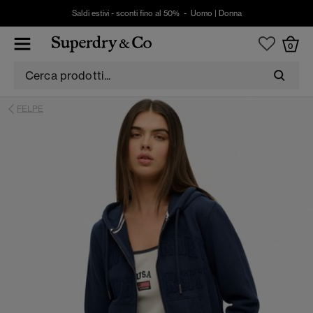
Saldi estivi - sconti fino al 50% -
Uomo
|
Donna
0
FELPE