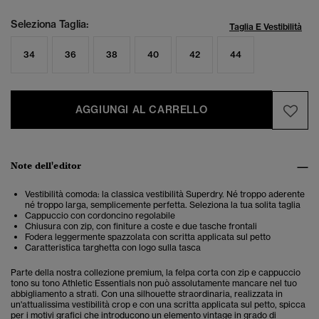
Seleziona Taglia:
Taglia E Vestibilità
34
36
38
40
42
44
AGGIUNGI AL CARRELLO
Note dell'editor
Vestibilità comoda: la classica vestibilità Superdry. Né troppo aderente
né troppo larga, semplicemente perfetta. Seleziona la tua solita taglia
Cappuccio con cordoncino regolabile
Chiusura con zip, con finiture a coste e due tasche frontali
Fodera leggermente spazzolata con scritta applicata sul petto
Caratteristica targhetta con logo sulla tasca
Parte della nostra collezione premium, la felpa corta con zip e cappuccio
tono su tono Athletic Essentials non può assolutamente mancare nel tuo
abbigliamento a strati. Con una silhouette straordinaria, realizzata in
un'attualissima vestibilità crop e con una scritta applicata sul petto, spicca
per i motivi grafici che introducono un elemento vintage in grado di