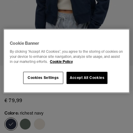
Cookie Banner
1
2
3
4
5
6
By clicking “Accept All Cookies”, you agree to the storing of cookies on
your device to enhance site navigation, analyze site usage, and assist
in our marketing efforts.
Cookie Policy
Felpa corta con zip e cappuccio tono su tono
Cookies Settings
Accept All Cookies
Athletic Essentials
(1)
€ 79,99
Colore:
richest navy
selezionato