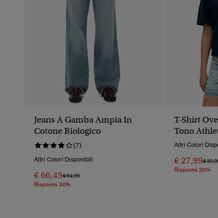
Jeans A Gamba Ampia In
T-Shirt Ov
Cotone Biologico
Tono Athle
(7)
Altri Colori Disp
€ 27,99
Altri Colori Disponibili
Prezz
€ 39,9
Risparmi 30%
€ 66,49
Prezzo Ridotto Da
A
€ 94,99
Risparmi 30%