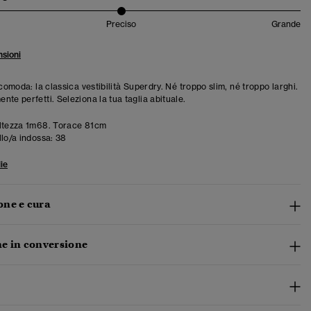
Preciso
Grande
sioni
 comoda: la classica vestibilità Superdry. Né troppo slim, né troppo larghi.
te perfetti. Seleziona la tua taglia abituale.
ltezza 1m68. Torace 81cm
llo/a indossa:
38
ie
ne e cura
e in conversione