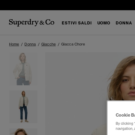
ESTIVI SALDI
UOMO
DONNA
Home
Donna
Giacche
Giacca Chore
Cookie B
By clicking 
navigation, 