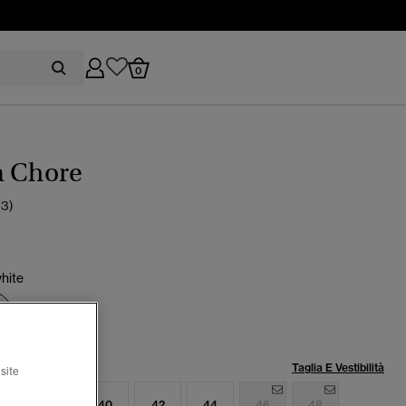
0
a Chore
(3)
white
selezionato
lia:
Taglia E Vestibilità
site
6
38
40
42
44
46
48