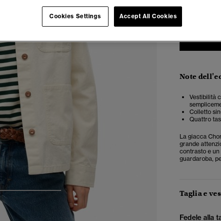
Cookies Settings
Accept All Cookies
Note dell'e
Vestibilità
semplicemen
Colletto si
Quattro tas
La giacca Chore
grande attenzion
contrasto e un
guardaroba, per
Taglia e ves
4
5
6
Fedele alla t