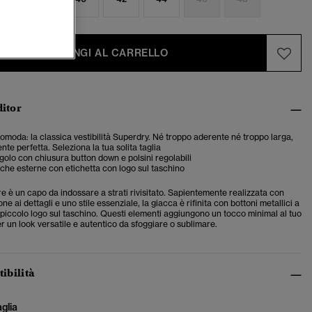
AGGIUNGI AL CARRELLO
ditor
 comoda: la classica vestibilità Superdry. Né troppo aderente né troppo larga,
te perfetta. Seleziona la tua solita taglia
ngolo con chiusura button down e polsini regolabili
che esterne con etichetta con logo sul taschino
 è un capo da indossare a strati rivisitato. Sapientemente realizzata con
e ai dettagli e uno stile essenziale, la giacca è rifinita con bottoni metallici a
 piccolo logo sul taschino. Questi elementi aggiungono un tocco minimal al tuo
 un look versatile e autentico da sfoggiare o sublimare.
tibilità
aglia