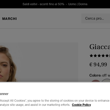
Saldi estivi - sconti fino al 50% -
Uomo
|
Donna
MARCHI
Giacc
€ 94,99
Colore:
off 
anner
Seleziona Tag
“Accept All Cookies”, you agree to the storing of cookies on your device to enhance 
analyze site usage, and assist in our marketing efforts.
Cookie Policy
34
3