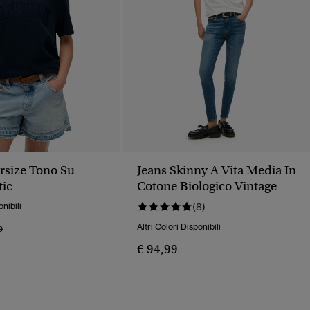
ersize Tono Su
Jeans Skinny A Vita Media In
tic
Cotone Biologico Vintage
onibili
(8)
Altri Colori Disponibili
o Ridotto Da
A
9
€ 94,99