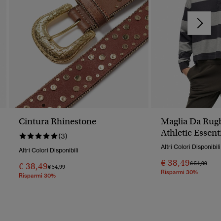
Cintura Rhinestone
Maglia Da Rug
Athletic Essent
(3)
Altri Colori Disponibili
Altri Colori Disponibili
€ 38,49
Prezzo Rido
A
€ 54,99
€ 38,49
Prezzo Ridotto Da
A
€ 54,99
Risparmi 30%
Risparmi 30%