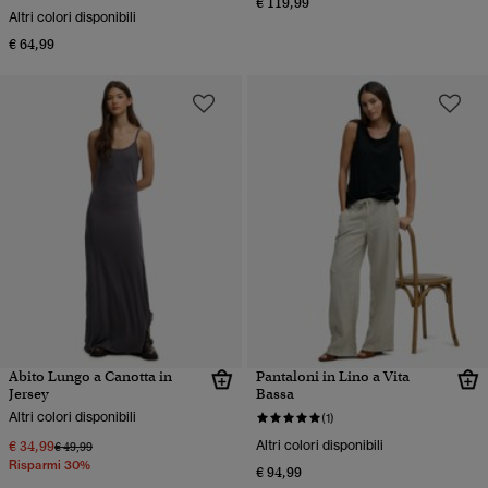
€ 119,99
Altri colori disponibili
€ 64,99
Abito Lungo a Canotta in
Pantaloni in Lino a Vita
Jersey
Bassa
Altri colori disponibili
(1)
€ 34,99
Altri colori disponibili
Prezzo ridotto da
a
€ 49,99
Risparmi 30%
€ 94,99