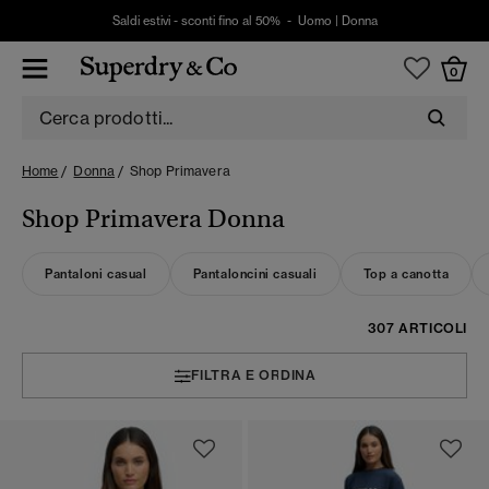
Saldi estivi - sconti fino al 50% -
Uomo
|
Donna
0
Home
Donna
Shop Primavera
Shop Primavera Donna
Pantaloni casual
Pantaloncini casuali
Top a canotta
307 ARTICOLI
FILTRA E ORDINA