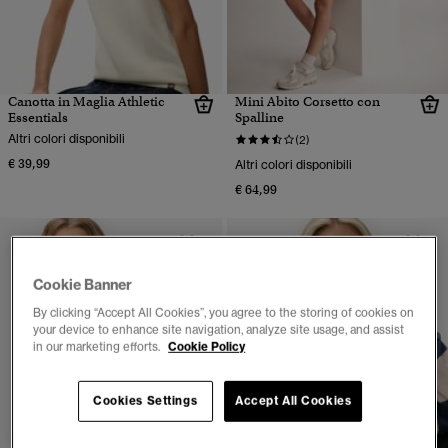
Canotta in Maglia Athletic
Mini Abito Corsetto con
Essentials
Spalline
Altri colori disponibili
(2)
€ 39,99
Altri colori disponibili
€ 64,99
Cookie Banner
By clicking “Accept All Cookies”, you agree to the storing of cookies on
your device to enhance site navigation, analyze site usage, and assist
in our marketing efforts.
Cookie Policy
Cookies Settings
Accept All Cookies