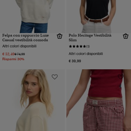
Felpa con cappuccio Luxe
Polo Heritage Vestibilità
Casual vestibilità comoda
Slim
Altri colori disponibili
(1)
€ 52,49
Altri colori disponibili
Prezzo ridotto da
a
€ 74,99
Risparmi 30%
€ 39,99