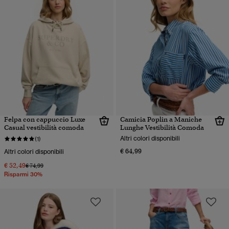
Felpa con cappuccio Luxe
Camicia Poplin a Maniche
Casual vestibilità comoda
Lunghe Vestibilità Comoda
Altri colori disponibili
(1)
€ 64,99
Altri colori disponibili
€ 52,49
Prezzo ridotto da
a
€ 74,99
Risparmi 30%