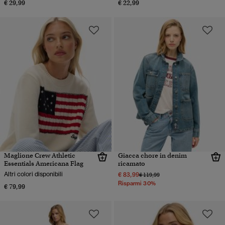
€ 29,99
€ 22,99
Maglione Crew Athletic
Giacca chore in denim
Essentials Americana Flag
ricamato
Altri colori disponibili
€ 83,99
Prezzo ridotto da
a
€ 119,99
Risparmi 30%
€ 79,99