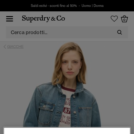
Saldi estivi - sconti fino al 50% -
Uomo
|
Donna
0
GIACCHE