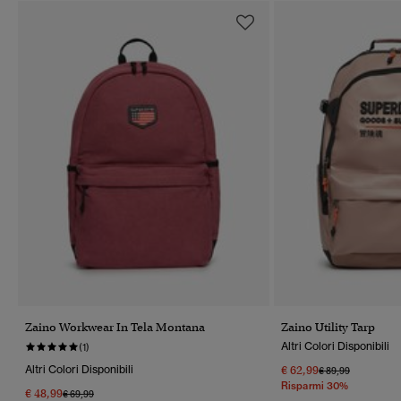
Zaino Workwear In Tela Montana
Zaino Utility Tarp
Altri Colori Disponibili
(1)
Altri Colori Disponibili
€ 62,99
Prezzo Ridotto Da
A
€ 89,99
Risparmi 30%
€ 48,99
Prezzo Ridotto Da
A
€ 69,99