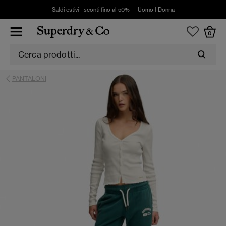
Saldi estivi - sconti fino al 50% -
Uomo
|
Donna
0
PANTALONI