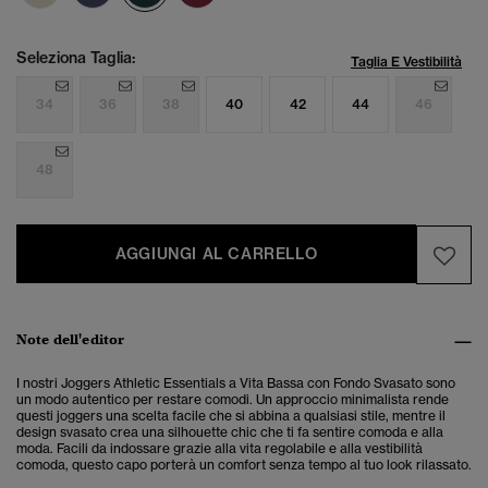
Seleziona Taglia:
Taglia E Vestibilità
34
36
38
40
42
44
46
48
AGGIUNGI AL CARRELLO
Note dell'editor
I nostri Joggers Athletic Essentials a Vita Bassa con Fondo Svasato sono
un modo autentico per restare comodi. Un approccio minimalista rende
questi joggers una scelta facile che si abbina a qualsiasi stile, mentre il
design svasato crea una silhouette chic che ti fa sentire comoda e alla
moda. Facili da indossare grazie alla vita regolabile e alla vestibilità
comoda, questo capo porterà un comfort senza tempo al tuo look rilassato.