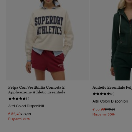
Felpa Con Vestibilità Comoda E
Athletic Essentials Fe
Applicazione Athletic Essentials
(3)
(1)
Altri Colori Disponibili
Altri Colori Disponibili
€ 55,99
Prezzo Ridotto Da
A
€ 79,99
€ 52,49
Prezzo Ridotto Da
A
€ 74,99
Risparmi 30%
Risparmi 30%