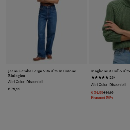
Jeans Gamba Larga Vita Alta In Cotone
Maglione A Collo Alt
Biologico
(26)
Altri Colori Disponibili
Altri Colori Disponibili
€ 79,99
€ 34,99
Prezzo Ridotto Da
A
€ 69,99
Risparmi 50%