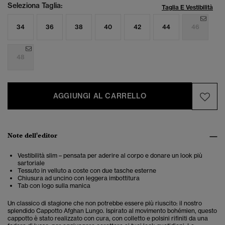
Seleziona Taglia:
Taglia E Vestibilità
34
36
38
40
42
44
46
48
AGGIUNGI AL CARRELLO
Note dell'editor
Vestibilità slim – pensata per aderire al corpo e donare un look più
sartoriale
Tessuto in velluto a coste con due tasche esterne
Chiusura ad uncino con leggera imbottitura
Tab con logo sulla manica
Un classico di stagione che non potrebbe essere più riuscito: il nostro
splendido Cappotto Afghan Lungo. Ispirato al movimento bohémien, questo
cappotto è stato realizzato con cura, con colletto e polsini rifiniti da una