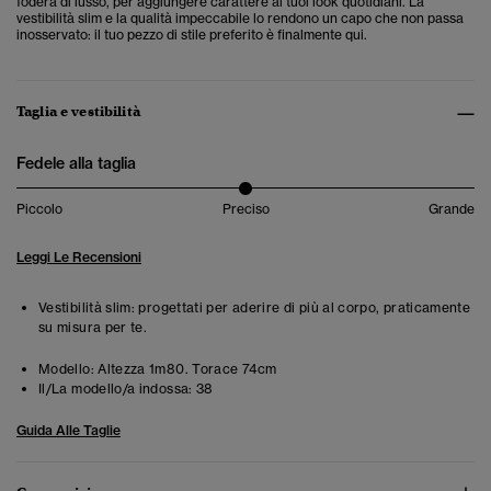
fodera di lusso, per aggiungere carattere ai tuoi look quotidiani. La
vestibilità slim e la qualità impeccabile lo rendono un capo che non passa
inosservato: il tuo pezzo di stile preferito è finalmente qui.
Taglia e vestibilità
Fedele alla taglia
Piccolo
Preciso
Grande
Leggi Le Recensioni
Vestibilità slim: progettati per aderire di più al corpo, praticamente
su misura per te.
Modello:
Altezza 1m80. Torace 74cm
Il/La modello/a indossa:
38
Guida Alle Taglie