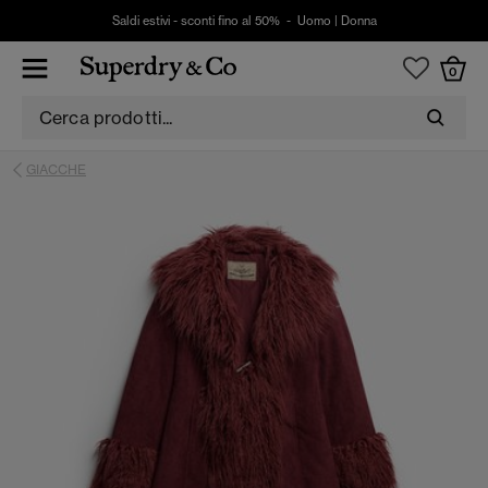
Saldi estivi - sconti fino al 50% -
Uomo
|
Donna
0
GIACCHE