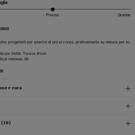
aglia
Preciso
Grande
sioni
 slim: progettati per aderire di più al corpo, praticamente su misura per te.
ltezza 1m68. Torace 81cm
llo/a indossa:
38
ie
ne e cura
 (16)