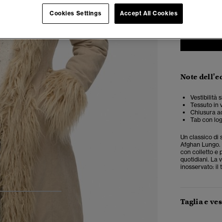
Cookies Settings
Accept All Cookies
Note dell'e
Vestibilità
Tessuto in 
Chiusura ad
Tab con log
Un classico di 
Afghan Lungo. 
con colletto e p
quotidiani. La 
inosservato: il 
4
5
6
Taglia e ves