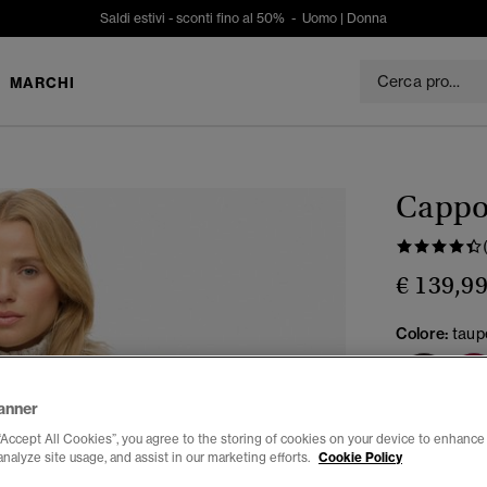
Saldi estivi - sconti fino al 50% -
Uomo
|
Donna
MARCHI
Cappot
€ 139,9
Colore:
taup
anner
Seleziona Tag
“Accept All Cookies”, you agree to the storing of cookies on your device to enhance 
analyze site usage, and assist in our marketing efforts.
Cookie Policy
34
3