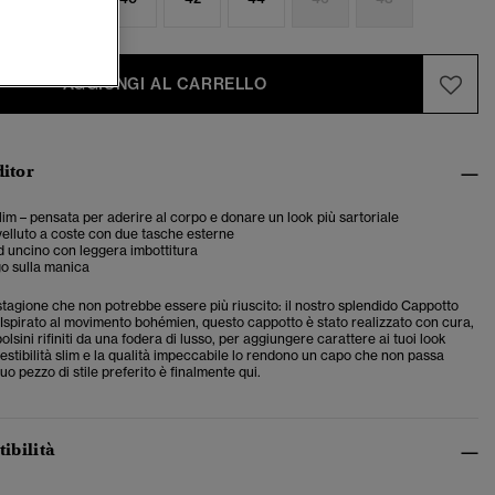
AGGIUNGI AL CARRELLO
ditor
 slim – pensata per aderire al corpo e donare un look più sartoriale
velluto a coste con due tasche esterne
 uncino con leggera imbottitura
o sulla manica
stagione che non potrebbe essere più riuscito: il nostro splendido Cappotto
Ispirato al movimento bohémien, questo cappotto è stato realizzato con cura,
olsini rifiniti da una fodera di lusso, per aggiungere carattere ai tuoi look
vestibilità slim e la qualità impeccabile lo rendono un capo che non passa
tuo pezzo di stile preferito è finalmente qui.
tibilità