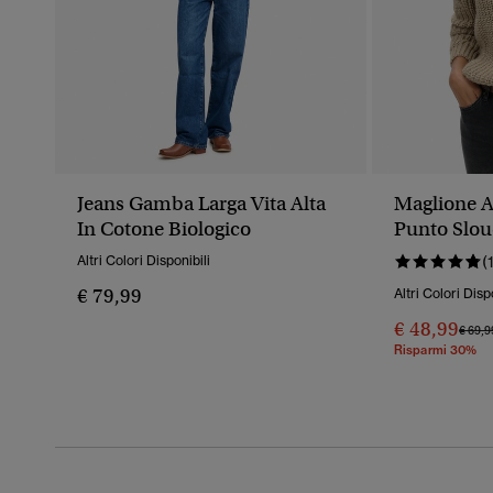
Jeans Gamba Larga Vita Alta
Maglione A
In Cotone Biologico
Punto Slo
Altri Colori Disponibili
(
€ 79,99
Altri Colori Disp
€ 48,99
Prezz
€ 69,9
Risparmi 30%