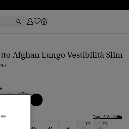
0
to Afghan Lungo Vestibilità Slim
(16)
9
e
selezionato
lia:
site
Taglia E Vestibilità
6
38
40
42
44
46
48