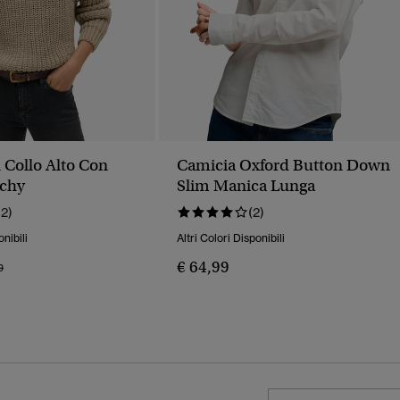
 Collo Alto Con
Camicia Oxford Button Down
uchy
Slim Manica Lunga
12)
(2)
onibili
Altri Colori Disponibili
€ 64,99
o Ridotto Da
A
9