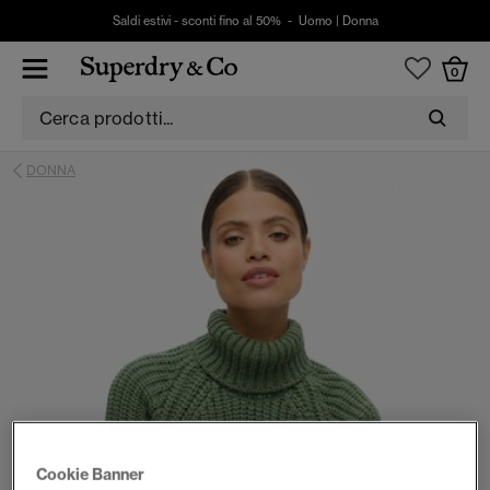
Saldi estivi - sconti fino al 50% -
Uomo
|
Donna
0
DONNA
Cookie Banner