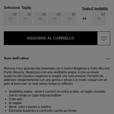
Seleziona Taglia:
Taglia E Vestibilità
34
36
38
40
42
44
46
AGGIUNGI AL CARRELLO
Note dell'editor
Rinnova il tuo guardaroba invernale con il nostro Maglione a Collo Alto con
Punto Slouchy. Realizzato con una vestibilità ampia, è una versione
moderna del classico maglione in maglia che tutti amiamo. Perfetto da
abbinare elegantemente con una gonna e stivali o in modo casual con un
paio di jeans per un look senza tempo e raffinato.
Vestibilità ampia – dove il comfort incontra lo stile, un taglio morbido
che lo rende un capo imprescindibile
Collo alto
In maglia
Bordi, collo e polsini a costine
Etichetta Superdry a contrasto cucita sul fondo