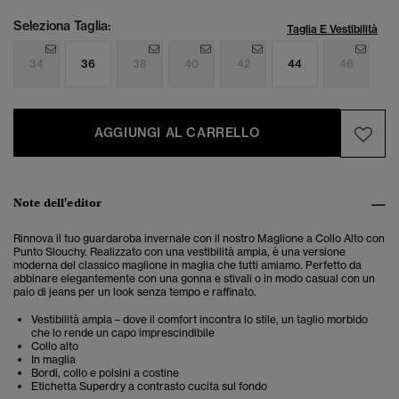
Seleziona Taglia:
Taglia E Vestibilità
34
36
38
40
42
44
46
AGGIUNGI AL CARRELLO
Note dell'editor
Rinnova il tuo guardaroba invernale con il nostro Maglione a Collo Alto con
Punto Slouchy. Realizzato con una vestibilità ampia, è una versione
moderna del classico maglione in maglia che tutti amiamo. Perfetto da
abbinare elegantemente con una gonna e stivali o in modo casual con un
paio di jeans per un look senza tempo e raffinato.
Vestibilità ampia – dove il comfort incontra lo stile, un taglio morbido
che lo rende un capo imprescindibile
Collo alto
In maglia
Bordi, collo e polsini a costine
Etichetta Superdry a contrasto cucita sul fondo