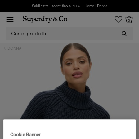
Saldi estivi - sconti fino al 50% -
Uomo
|
Donna
0
DONNA
Cookie Banner