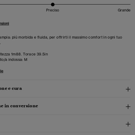
Preciso
Grande
sioni
 ampia: più morbida e fluida, per offrirti il massimo comfort in ogni tuo
.
tezza 1m88. Torace 39.5in
llo/a indossa:
M
ie
ne e cura
e in conversione