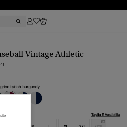
0
seball Vintage Athletic
(4)
 grindle/rich burgundy
selezionato
lia:
Taglia E Vestibilità
site
S
S
M
L
XL
XXL
XXXL