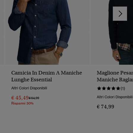
Camicia In Denim A Maniche
Maglione Pesa
Lunghe Essential
Maniche Ragla
Altri Colori Disponibili
(1)
€ 45,49
Altri Colori Disponibili
Prezzo Ridotto Da
A
€ 64,99
Risparmi 30%
€ 74,99