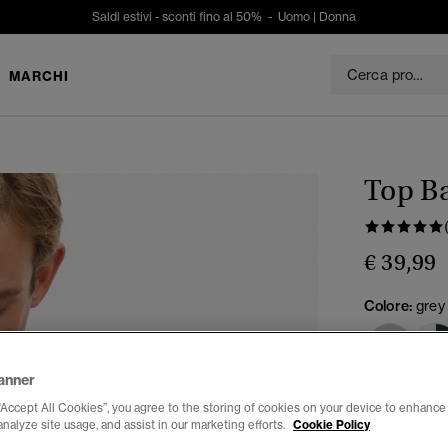
Saldi estivi - sconti fino al 50% -
Uomo
|
Donna
MARCHI
Top Ba
€ 39,99
Colore:
grey
anner
Seleziona Tag
“Accept All Cookies”, you agree to the storing of cookies on your device to enhance 
analyze site usage, and assist in our marketing efforts.
Cookie Policy
XXS
X