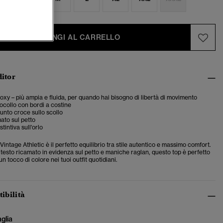
AGGIUNGI AL CARRELLO
ditor
 boxy – più ampia e fluida, per quando hai bisogno di libertà di movimento
rocollo con bordi a costine
punto croce sullo scollo
ato sul petto
stintiva sull'orlo
 Vintage Athletic è il perfetto equilibrio tra stile autentico e massimo comfort.
testo ricamato in evidenza sul petto e maniche raglan, questo top è perfetto
n tocco di colore nei tuoi outfit quotidiani.
tibilità
aglia