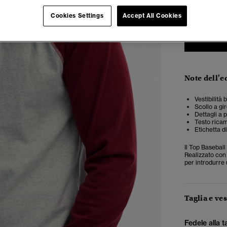
Cookies Settings
Accept All Cookies
Note dell'e
Vestibilità
Scollo a gi
Dettagli a 
Testo ricam
Etichetta di
Il Top Baseball
Realizzato con 
per introdurre u
Taglia e ves
3
4
5
Fedele alla t