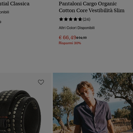
tial Classica
Pantaloni Cargo Organic
Cotton Core Vestibilità Slim
onibili
(24)
o Ridotto Da
A
9
Altri Colori Disponibili
€ 66,49
Prezzo Ridotto Da
A
€ 94,99
Risparmi 30%