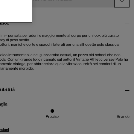
ditor
 slim – pensata per aderire maggiormente al corpo per un look più curato
sey di peso medio
ottoni, maniche corte e spacchi laterali per una silhouette polo classica
assico intramontabile nel guardaroba casual, un pezzo old-school che non
da. Con un grande logo ricamato sul petto, il Vintage Athletic Jersey Polo ha
amente vintage, per abbracciare quelle vibrazioni retrò nel comfort di un
inariamente morbido.
tibilità
aglia
Preciso
Grande
sioni