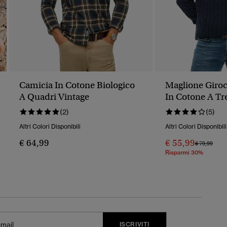
Camicia In Cotone Biologico
Maglione Giroc
A Quadri Vintage
In Cotone A Tr
(2)
(5)
Altri Colori Disponibili
Altri Colori Disponibili
€ 64,99
€ 55,99
Prezzo Rido
A
€ 79,99
Risparmi 30%
ISCRIVITI