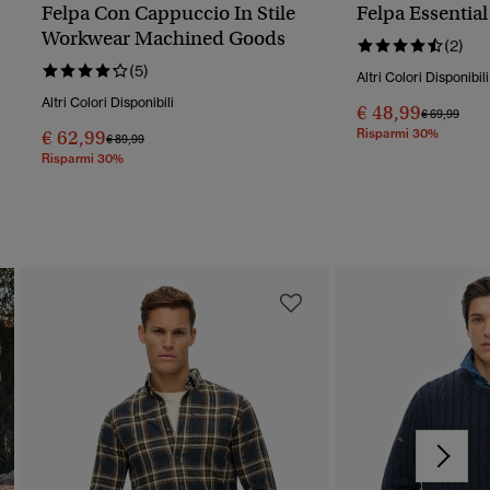
Felpa Con Cappuccio In Stile
Felpa Essential
Workwear Machined Goods
(2)
(5)
Altri Colori Disponibili
Altri Colori Disponibili
€ 48,99
Prezzo Rido
A
€ 69,99
€ 62,99
Risparmi 30%
Prezzo Ridotto Da
A
€ 89,99
Risparmi 30%