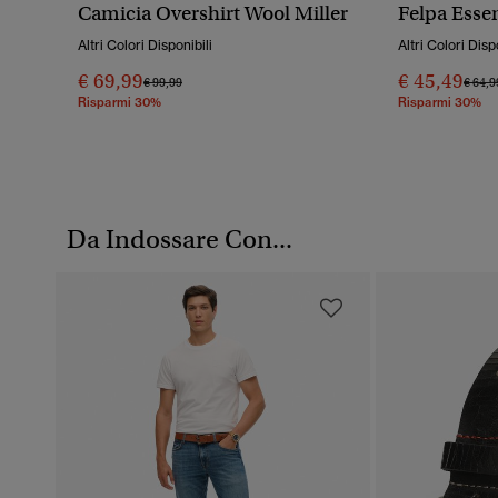
Camicia Overshirt Wool Miller
Felpa Essen
Altri Colori Disponibili
Altri Colori Disp
€ 69,99
€ 45,49
Prezzo Ridotto Da
A
Prezz
€ 99,99
€ 64,9
Risparmi 30%
Risparmi 30%
Da Indossare Con...