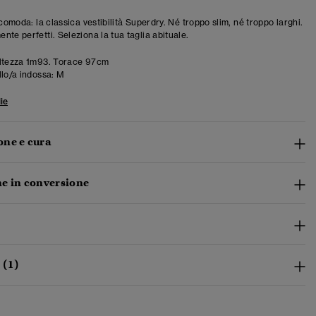
 comoda: la classica vestibilità Superdry. Né troppo slim, né troppo larghi.
te perfetti. Seleziona la tua taglia abituale.
ltezza 1m93. Torace 97cm
llo/a indossa:
M
ie
ne e cura
e in conversione
 (1)