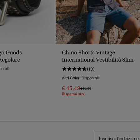
go Goods
Chino Shorts Vintage
 Regolare
International Vestibilità Slim
onibili
(19)
Altri Colori Disponibili
€ 45,49
Prezzo Ridotto Da
A
€ 64,99
Risparmi 30%