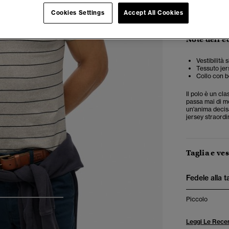
Cookies Settings
Accept All Cookies
Note dell'e
Vestibilità
Tessuto jer
Collo con b
Il polo è un cl
passa mai di mo
un'anima decis
jersey straord
Taglia e ves
Fedele alla t
Piccolo
4
5
6
Leggi Le Recen