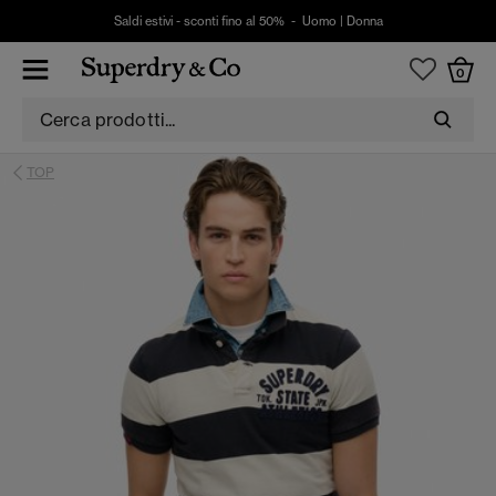
Saldi estivi - sconti fino al 50% -
Uomo
|
Donna
0
TOP