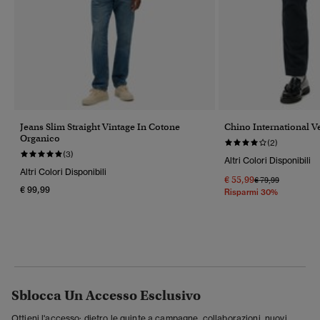
Jeans Slim Straight Vintage In Cotone
Chino International Ve
Organico
(2)
(3)
Altri Colori Disponibili
Altri Colori Disponibili
€ 55,99
Prezzo Ridotto Da
A
€ 79,99
€ 99,99
Risparmi 30%
Sblocca Un Accesso Esclusivo
Ottieni l'accesso: dietro le quinte a campagne, collaborazioni, nuovi