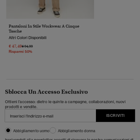
Pantaloni In Stile Workwear A Cinque
Tasche
Altri Colori Disponibili
€ 47,49
Prezzo Ridotto Da
A
€ 94,99
Risparmi 50%
Sblocca Un Accesso Esclusivo
Ottieni l'accesso: dietro le quinte a campagne, collaborazioni, nuovi
prodotti e vendite.
ISCRIVITI
Abbigliamento uomo
Abbigliamento donna
Iscrivendoti alla newsletter accetti di ricevere le nostre comunicazioni di