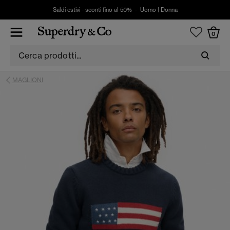
Saldi estivi - sconti fino al 50% -
Uomo
|
Donna
0
MAGLIONI