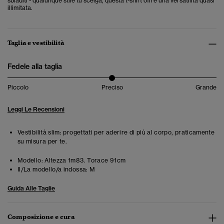
sbiaditi - qualunque stile tu scelga, questa t-shirt offre una versatilità quasi
illimitata.
Taglia e vestibilità
Fedele alla taglia
Piccolo
Preciso
Grande
Leggi Le Recensioni
Vestibilità slim: progettati per aderire di più al corpo, praticamente
su misura per te.
Modello:
Altezza 1m83. Torace 91cm
Il/La modello/a indossa:
M
Guida Alle Taglie
Composizione e cura