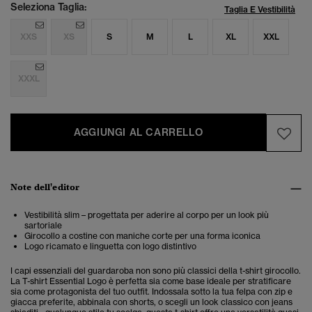
Seleziona Taglia:
Taglia E Vestibilità
XXS
XS
S
M
L
XL
XXL
XXXL
AGGIUNGI AL CARRELLO
Note dell'editor
Vestibilità slim – progettata per aderire al corpo per un look più
sartoriale
Girocollo a costine con maniche corte per una forma iconica
Logo ricamato e linguetta con logo distintivo
I capi essenziali del guardaroba non sono più classici della t-shirt girocollo.
La T-shirt Essential Logo è perfetta sia come base ideale per stratificare
sia come protagonista del tuo outfit. Indossala sotto la tua felpa con zip e
giacca preferite, abbinala con shorts, o scegli un look classico con jeans