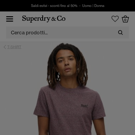
Saldi estivi - sconti fino al 50% -
Uomo
|
Donna
0
T-SHIRT