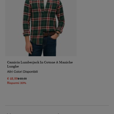
Camicia Lumberjack In Cotone A Maniche
Lunghe
Altri Colori Disponibili
€ 48,99
Prezzo Ridotto Da
A
€ 69,99
Risparmi 30%