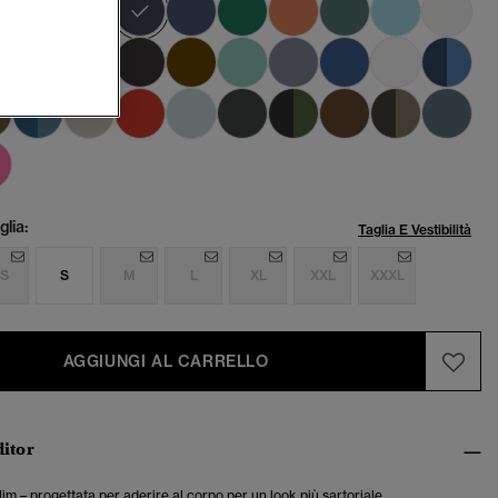
lia:
Taglia E Vestibilità
S
S
M
L
XL
XXL
XXXL
AGGIUNGI AL CARRELLO
ditor
slim – progettata per aderire al corpo per un look più sartoriale