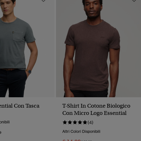
ential Con Tasca
T-Shirt In Cotone Biologico
Con Micro Logo Essential
onibili
(4)
Altri Colori Disponibili
o Ridotto Da
A
9