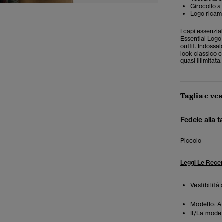
Girocollo a
Logo ricama
I capi essenzia
Essential Logo 
outfit. Indossa
look classico co
quasi illimitata.
Taglia e ves
Fedele alla t
Piccolo
Leggi Le Recen
Vestibilità
Modello:
A
Il/La mode