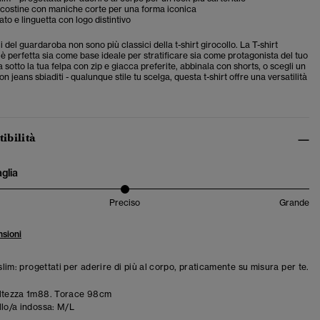
 costine con maniche corte per una forma iconica
to e linguetta con logo distintivo
li del guardaroba non sono più classici della t-shirt girocollo. La T-shirt
è perfetta sia come base ideale per stratificare sia come protagonista del tuo
la sotto la tua felpa con zip e giacca preferite, abbinala con shorts, o scegli un
n jeans sbiaditi - qualunque stile tu scelga, questa t-shirt offre una versatilità
tibilità
aglia
Preciso
Grande
sioni
 slim: progettati per aderire di più al corpo, praticamente su misura per te.
ltezza 1m88. Torace 98cm
llo/a indossa:
M/L