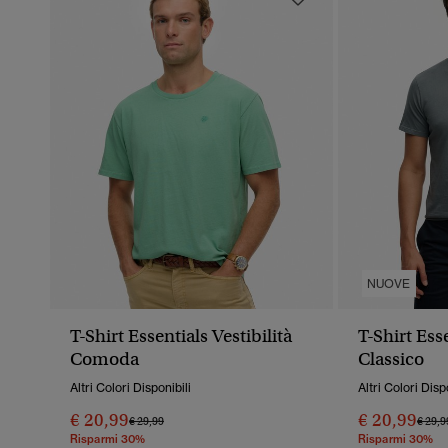
NUOVE
T-Shirt Essentials Vestibilità
T-Shirt Ess
Comoda
Classico
Altri Colori Disponibili
Altri Colori Disp
€ 20,99
€ 20,99
Prezzo Ridotto Da
A
Prezz
€ 29,99
€ 29,9
Risparmi 30%
Risparmi 30%