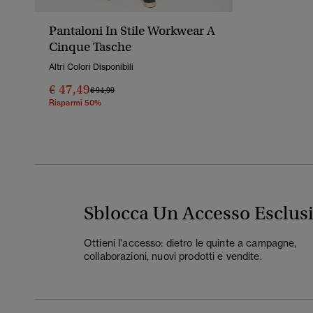
Pantaloni In Stile Workwear A
Cinque Tasche
Altri Colori Disponibili
€ 47,49
Prezzo Ridotto Da
A
€ 94,99
Risparmi 50%
Sblocca Un Accesso Esclus
Ottieni l'accesso: dietro le quinte a campagne,
collaborazioni, nuovi prodotti e vendite.