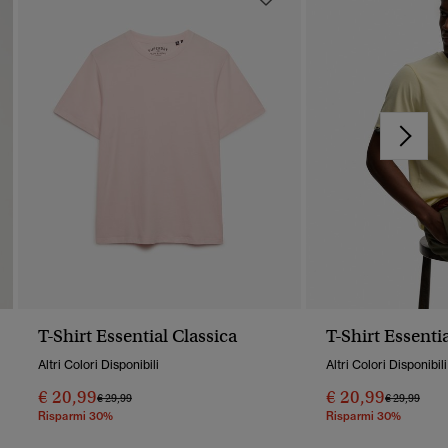
T-Shirt Essential Classica
T-Shirt Essenti
Altri Colori Disponibili
Altri Colori Disponibili
€ 20,99
€ 20,99
Prezzo Ridotto Da
A
Prezzo Rido
A
€ 29,99
€ 29,99
Risparmi 30%
Risparmi 30%