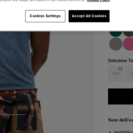
analyze site usage, and assist in our marketing efforts.
Cookie Policy
Cookies Settings
Accept All Cookies
Seleziona Tag
XXS
X
3
4
Note dell'e
Vestibilità 