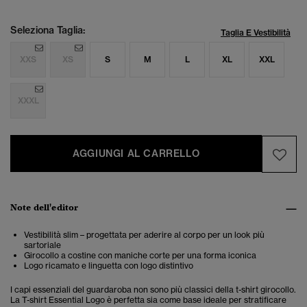
Seleziona Taglia:
Taglia E Vestibilità
XXS
XS
S
M
L
XL
XXL
XXXL
AGGIUNGI AL CARRELLO
Note dell'editor
Vestibilità slim – progettata per aderire al corpo per un look più
sartoriale
Girocollo a costine con maniche corte per una forma iconica
Logo ricamato e linguetta con logo distintivo
I capi essenziali del guardaroba non sono più classici della t-shirt girocollo.
La T-shirt Essential Logo è perfetta sia come base ideale per stratificare