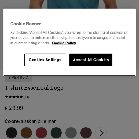
Cookie Banner
By clicking “Accept All Cookies”, you agree to the storing of cookies on
your device to enhance site navigation, analyze site usage, and assist
in our marketing efforts.
Cookie Policy
1
2
3
4
Cookies Settings
Accept All Cookies
3 PER 65 €
T-shirt Essential Logo
(13)
€ 29,99
Colore:
alaskan blue marl