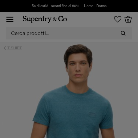
Saldi estivi - sconti fino al 50% -
Uomo
|
Donna
0
T-SHIRT