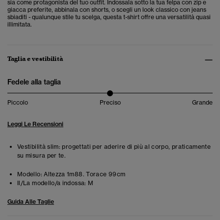
sia come protagonista del tuo outfit. Indossala sotto la tua felpa con zip e
giacca preferite, abbinala con shorts, o scegli un look classico con jeans
sbiaditi - qualunque stile tu scelga, questa t-shirt offre una versatilità quasi
illimitata.
Taglia e vestibilità
Fedele alla taglia
Piccolo
Preciso
Grande
Leggi Le Recensioni
Vestibilità slim: progettati per aderire di più al corpo, praticamente
su misura per te.
Modello:
Altezza 1m88. Torace 99cm
Il/La modello/a indossa:
M
Guida Alle Taglie