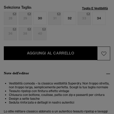
Seleziona Taglia:
Taglia E Vestibilità
28
29
30
31
32
33
34
36
38
40
AGGIUNGI AL CARRELLO
Note dell'editor
Vestibilità comoda – la classica vestibilità Superdry. Non troppo stretta,
non troppo larga, semplicemente perfetta. Scegli la tua taglia normale
Tessuto ripstop con finitura effetto vintage
Chiusura con bottone, coulisse, patta con zip e passanti per cintura
Design a sette tasche
Seduta rinforzata e dettagli in nastro autentici
Lo stile militare classico abbinato a un autentico tessuto ripstop e lavaggi