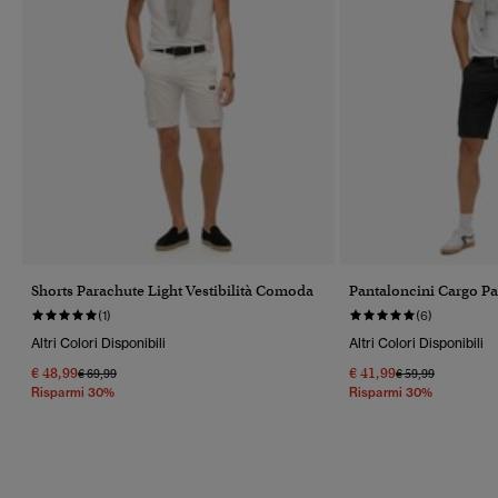
Shorts Parachute Light Vestibilità Comoda
Pantaloncini Cargo P
(1)
(6)
Altri Colori Disponibili
Altri Colori Disponibili
€ 48,99
€ 41,99
Prezzo Ridotto Da
A
Prezzo Ridotto Da
A
€ 69,99
€ 59,99
Risparmi 30%
Risparmi 30%