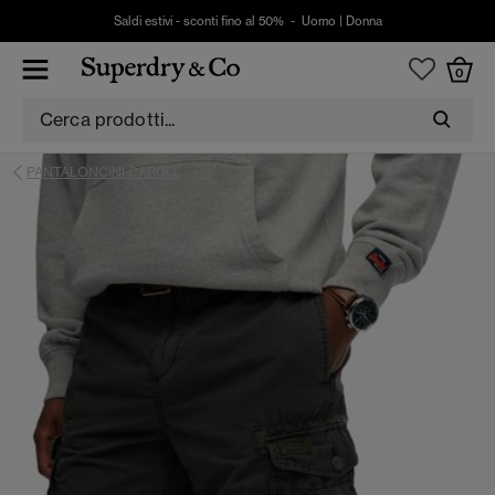
Saldi estivi - sconti fino al 50% -
Uomo
|
Donna
0
PANTALONCINI CARGO