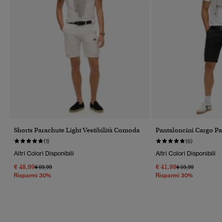
Shorts Parachute Light Vestibilità Comoda
Pantaloncini Cargo P
(1)
(6)
Altri Colori Disponibili
Altri Colori Disponibili
€ 48,99
€ 41,99
Prezzo Ridotto Da
A
Prezzo Ridotto Da
A
€ 69,99
€ 59,99
Risparmi 30%
Risparmi 30%