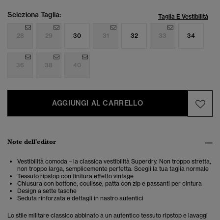
Seleziona Taglia:
Taglia E Vestibilità
28
29
30
31
32
33
34
36
38
40
AGGIUNGI AL CARRELLO
Note dell'editor
Vestibilità comoda – la classica vestibilità Superdry. Non troppo stretta,
non troppo larga, semplicemente perfetta. Scegli la tua taglia normale
Tessuto ripstop con finitura effetto vintage
Chiusura con bottone, coulisse, patta con zip e passanti per cintura
Design a sette tasche
Seduta rinforzata e dettagli in nastro autentici
Lo stile militare classico abbinato a un autentico tessuto ripstop e lavaggi