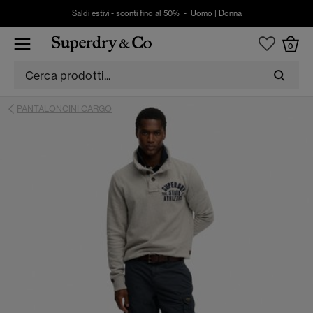
Saldi estivi - sconti fino al 50% -
Uomo
|
Donna
0
PANTALONCINI CARGO