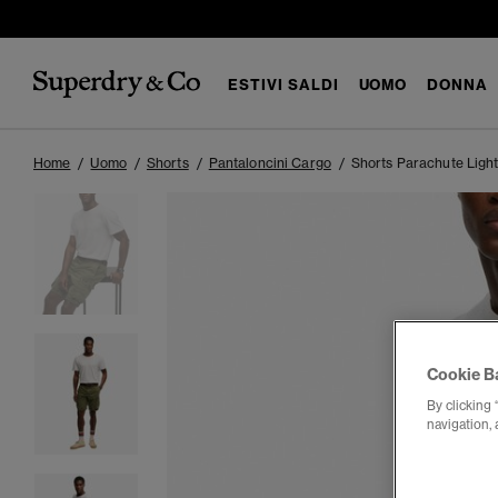
ESTIVI SALDI
UOMO
DONNA
Home
Uomo
Shorts
Pantaloncini Cargo
Shorts Parachute Ligh
Cookie B
By clicking 
navigation, 