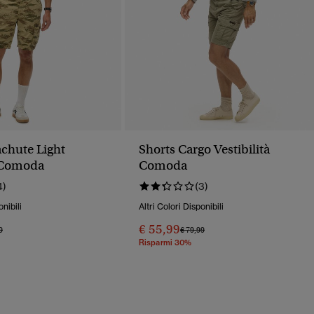
achute Light
Shorts Cargo Vestibilità
à Comoda
Comoda
4)
(3)
onibili
Altri Colori Disponibili
€ 55,99
o Ridotto Da
A
Prezzo Ridotto Da
A
9
€ 79,99
Risparmi 30%