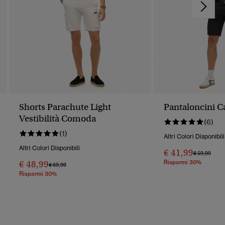
Shorts Parachute Light
Pantaloncini C
Vestibilità Comoda
(6)
(1)
Altri Colori Disponibili
Altri Colori Disponibili
€ 41,99
Prezzo Rido
A
€ 59,99
€ 48,99
Risparmi 30%
Prezzo Ridotto Da
A
€ 69,99
Risparmi 30%