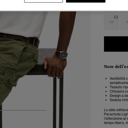
28
2
38
4
Note dell'e
Vestibilità
semplicemen
Tessuto rip
Chiusura co
Design a se
Seduta rinf
Lo stile milita
5
6
7
8
Parachute Light
l'attenzione ai 
tempo libero. A