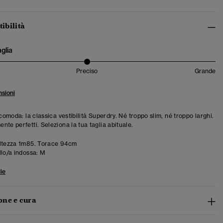
tibilità
aglia
Preciso
Grande
sioni
 comoda: la classica vestibilità Superdry. Né troppo slim, né troppo larghi.
te perfetti. Seleziona la tua taglia abituale.
ltezza 1m85. Torace 94cm
llo/a indossa:
M
ie
ne e cura