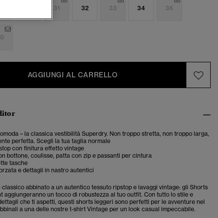
9
30
31
32
33
34
36
0
AGGIUNGI AL CARRELLO
ditor
 comoda – la classica vestibilità Superdry. Non troppo stretta, non troppo larga,
te perfetta. Scegli la tua taglia normale
stop con finitura effetto vintage
n bottone, coulisse, patta con zip e passanti per cintura
tte tasche
orzata e dettagli in nastro autentici
re classico abbinato a un autentico tessuto ripstop e lavaggi vintage: gli Shorts
 aggiungeranno un tocco di robustezza al tuo outfit. Con tutto lo stile e
dettagli che ti aspetti, questi shorts leggeri sono perfetti per le avventure nel
bbinali a una delle nostre t-shirt Vintage per un look casual impeccabile.