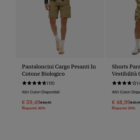
Pantaloncini Cargo Pesanti In
Shorts Par
Cotone Biologico
Vestibilit
(18)
(
Altri Colori Disponibili
Altri Colori Disp
€ 59,49
€ 48,99
Prezzo Ridotto Da
A
Prezz
€ 84,99
€ 69,9
Risparmi 30%
Risparmi 30%