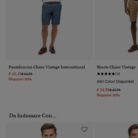
Pantaloncini Chino Vintage International
Shorts Chino Vintage
€ 45,49
Prezzo Ridotto Da
A
€ 64,99
(11)
Risparmi 30%
Altri Colori Disponibili
€ 34,99
Prezzo Ridotto Da
A
€ 49,99
Risparmi 30%
Da Indossare Con...