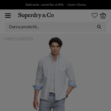
Saldi estivi - sconti fino al 50% -
Uomo
|
Donna
0
IMPATTO RIDOTTO