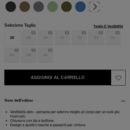
selezionato
Seleziona Taglia:
Taglia E Vestibilità
28
29
30
31
32
33
34
36
38
40
AGGIUNGI AL CARRELLO
Note dell'editor
Vestibilità slim – pensata per aderire meglio al corpo per un look più
ricercato
Chiusura con zip e bottone
Design a quattro tasche e passanti per cintura