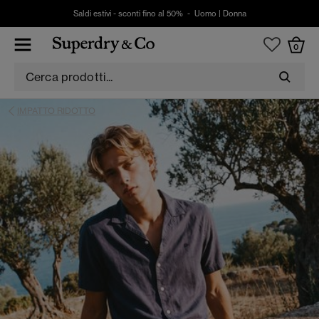
Saldi estivi - sconti fino al 50% -
Uomo
|
Donna
0
IMPATTO RIDOTTO