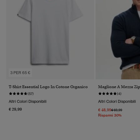
3 PER 65 €
T-Shirt Essential Logo In Cotone Organico
Maglione A Mezza Zip
(57)
(4)
Altri Colori Disponibili
Altri Colori Disponibili
€ 29,99
€ 48,99
Prezzo Ridotto Da
A
€ 69,99
Risparmi 30%