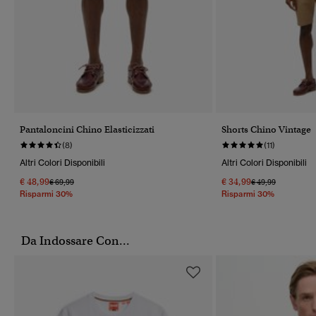
Pantaloncini Chino Elasticizzati
Shorts Chino Vintage
(8)
(11)
Altri Colori Disponibili
Altri Colori Disponibili
€ 48,99
€ 34,99
Prezzo Ridotto Da
A
Prezzo Ridotto Da
A
€ 69,99
€ 49,99
Risparmi 30%
Risparmi 30%
Da Indossare Con...