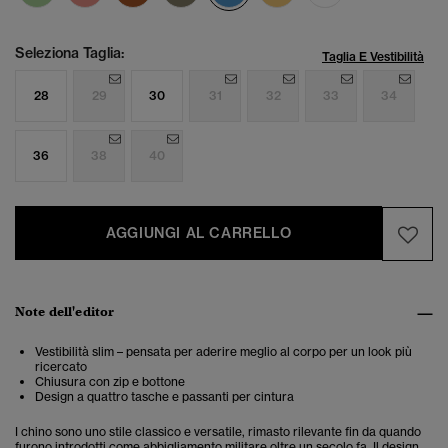
Seleziona Taglia:
Taglia E Vestibilità
28
29
30
31
32
33
34
36
38
40
AGGIUNGI AL CARRELLO
Note dell'editor
Vestibilità slim – pensata per aderire meglio al corpo per un look più
ricercato
Chiusura con zip e bottone
Design a quattro tasche e passanti per cintura
I chino sono uno stile classico e versatile, rimasto rilevante fin da quando
furono introdotti come abbigliamento militare oltre un secolo fa. Il design