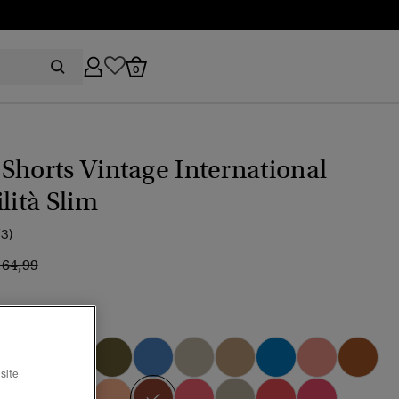
0
Shorts Vintage International
ilità Slim
(3)
rezzo ridotto da
a
 64,99
t orange
site
selezionato