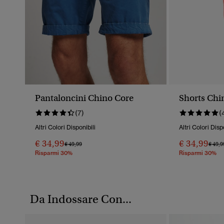
Pantaloncini Chino Core
Shorts Chi
(7)
(
Altri Colori Disponibili
Altri Colori Disp
€ 34,99
€ 34,99
Prezzo Ridotto Da
A
Prezz
€ 49,99
€ 49,9
Risparmi 30%
Risparmi 30%
Da Indossare Con...