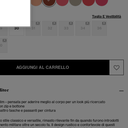
lia:
Taglia E Vestibilità
9
30
31
32
33
34
36
0
AGGIUNGI AL CARRELLO
ditor
 slim – pensata per aderire meglio al corpo per un look più ricercato
n zip e bottone
attro tasche e passanti per cintura
o stile classico e versatile, rimasto rilevante fin da quando furono introdotti
nto militare oltre un secolo fa. Il design rustico e confortevole di questi