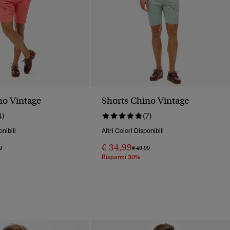
no Vintage
Shorts Chino Vintage
4)
(7)
onibili
Altri Colori Disponibili
€ 34,99
o Ridotto Da
A
Prezzo Ridotto Da
A
9
€ 49,99
Risparmi 30%