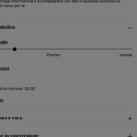
ntage International ti accompagnerà con stile in qualsiasi avventura la
in serbo per te.
tibilità
aglia
Preciso
Grande
sioni
llo/a indossa:
32/32
ie
ne e cura
e in conversione