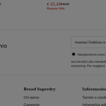
€ 45,49
o Ridotto Da
A
Prezzo Ridotto Da
A
9
€ 64,99
Risparmi 30%
ivo
Abbigliamento uomo
Iscrivendoti alla newslet
marketing. Per maggiori 
Brand Superdry
Informazio
Chi siamo
Termini e condi
Corporate
Informativa sul