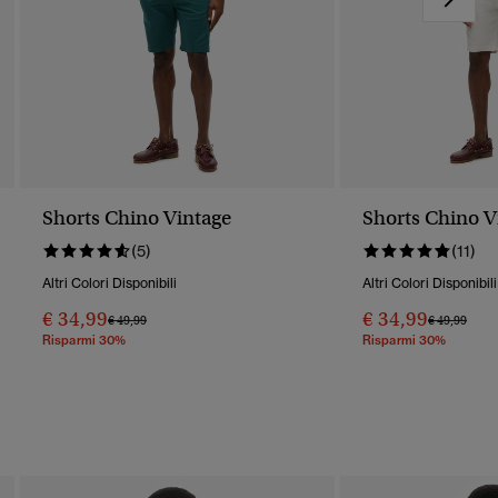
Shorts Chino Vintage
Shorts Chino V
(5)
(11)
Altri Colori Disponibili
Altri Colori Disponibili
€ 34,99
€ 34,99
Prezzo Ridotto Da
A
Prezzo Rido
A
€ 49,99
€ 49,99
Risparmi 30%
Risparmi 30%