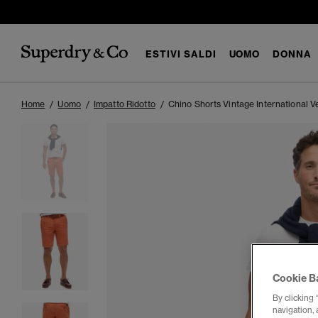
ESTIVI SALDI
UOMO
DONNA
Home
Uomo
Impatto Ridotto
Chino Shorts Vintage International Ves
Cookie B
By clicking 
navigation, 