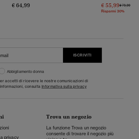
€ 64,99
€ 55,99
Prezzo Rido
A
€ 79,99
Risparmi 30%
ISCRIVITI
Abbigliamento donna
ter accetti di ricevere le nostre comunicazioni di
informazioni, consulta
Informativa sulla privacy
ni
Trova un negozio
zioni
La funzione Trova un negozio
consente di trovare il negozio più
la privacy