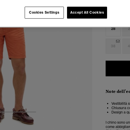
Cookies Settings
Accept All Cookies
Seleziona Tag
28
2
38
4
Note dell'e
Vestibilità
Chiusura co
Design a qu
4
5
6
I chino sono un
come abbigliame