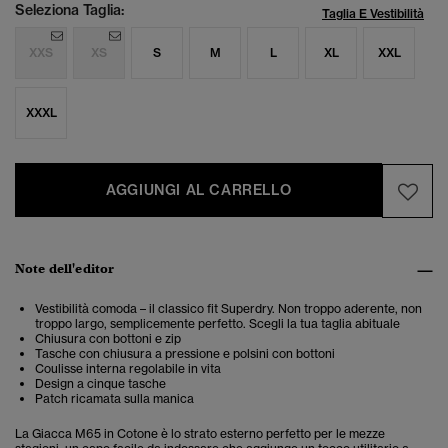
Seleziona Taglia:
Taglia E Vestibilità
XXS
XS
S
M
L
XL
XXL
XXXL
AGGIUNGI AL CARRELLO
Note dell'editor
Vestibilità comoda – il classico fit Superdry. Non troppo aderente, non
troppo largo, semplicemente perfetto. Scegli la tua taglia abituale
Chiusura con bottoni e zip
Tasche con chiusura a pressione e polsini con bottoni
Coulisse interna regolabile in vita
Design a cinque tasche
Patch ricamata sulla manica
La Giacca M65 in Cotone è lo strato esterno perfetto per le mezze