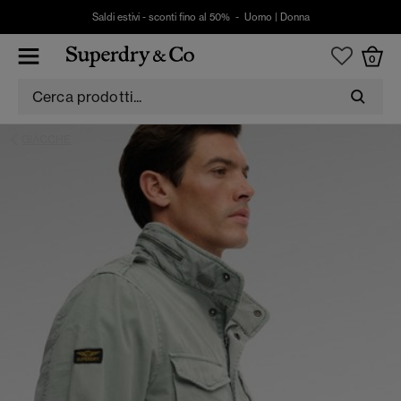
Saldi estivi - sconti fino al 50% -
Uomo
|
Donna
0
GIACCHE