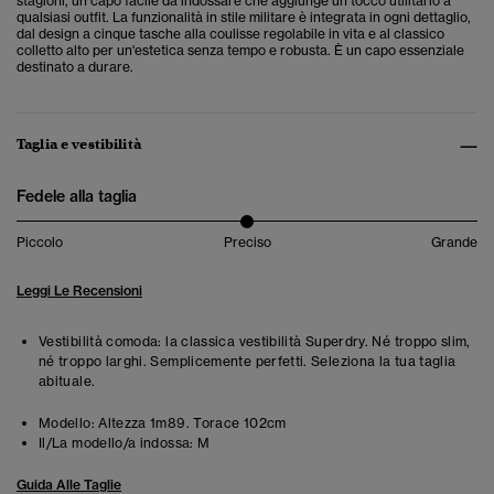
stagioni, un capo facile da indossare che aggiunge un tocco utilitario a
qualsiasi outfit. La funzionalità in stile militare è integrata in ogni dettaglio,
dal design a cinque tasche alla coulisse regolabile in vita e al classico
colletto alto per un'estetica senza tempo e robusta. È un capo essenziale
destinato a durare.
Taglia e vestibilità
Fedele alla taglia
Piccolo
Preciso
Grande
Leggi Le Recensioni
Vestibilità comoda: la classica vestibilità Superdry. Né troppo slim,
né troppo larghi. Semplicemente perfetti. Seleziona la tua taglia
abituale.
Modello:
Altezza 1m89. Torace 102cm
Il/La modello/a indossa:
M
Guida Alle Taglie