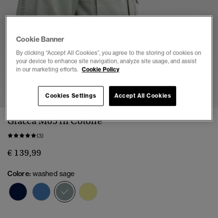
Cookie Banner
By clicking “Accept All Cookies”, you agree to the storing of cookies on
your device to enhance site navigation, analyze site usage, and assist
in our marketing efforts.
Cookie Policy
1
2
3
4
5
6
Cookies Settings
Accept All Cookies
Giacca M65 in Cotone
(3)
€ 139,99
Colore:
washed sage
selezionato