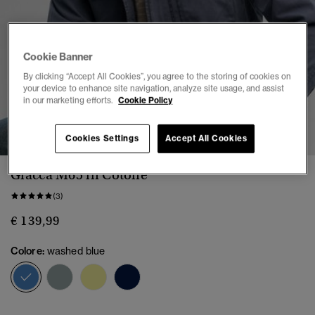
Cookie Banner
By clicking “Accept All Cookies”, you agree to the storing of cookies on
your device to enhance site navigation, analyze site usage, and assist
in our marketing efforts.
Cookie Policy
1
2
3
4
5
6
Cookies Settings
Accept All Cookies
Giacca M65 in Cotone
(3)
€ 139,99
Colore:
washed blue
selezionato