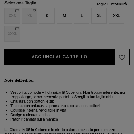
Seleziona Taglia:
Taglia E Vestibilità
XXS
XS
S
M
L
XL
XXL
XXXL
AGGIUNGI AL CARRELLO
Note dell'editor
Vestibilità comoda – il classico fit Superdry. Non troppo aderente, non
troppo largo, semplicemente perfetto. Scegli la tua taglia abituale
Chiusura con bottoni e zip
Tasche con chiusura a pressione e polsini con bottoni
Coulisse interna regolabile in vita
Design a cinque tasche
Patch ricamata sulla manica
La Giacca M65 in Cotone è lo strato esterno perfetto per le mezze