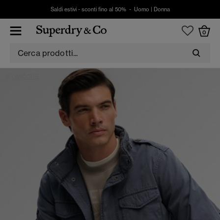
Saldi estivi - sconti fino al 50% -
Uomo
|
Donna
0
GIACCHE