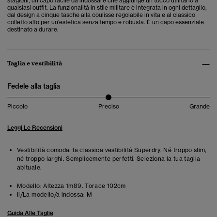
stagioni, un capo facile da indossare che aggiunge un tocco utilitario a
qualsiasi outfit. La funzionalità in stile militare è integrata in ogni dettaglio,
dal design a cinque tasche alla coulisse regolabile in vita e al classico
colletto alto per un'estetica senza tempo e robusta. È un capo essenziale
destinato a durare.
Taglia e vestibilità
Fedele alla taglia
Piccolo
Preciso
Grande
Leggi Le Recensioni
Vestibilità comoda: la classica vestibilità Superdry. Né troppo slim,
né troppo larghi. Semplicemente perfetti. Seleziona la tua taglia
abituale.
Modello:
Altezza 1m89. Torace 102cm
Il/La modello/a indossa:
M
Guida Alle Taglie