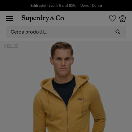
Saldi estivi - sconti fino al 50% -
Uomo
|
Donna
0
FELPE