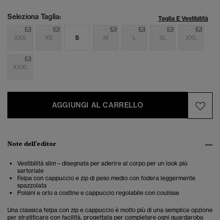
Seleziona Taglia:
Taglia E Vestibilità
XXS
XS
S
M
L
XL
XXL
XXXL
AGGIUNGI AL CARRELLO
Note dell'editor
Vestibilità slim – disegnata per aderire al corpo per un look più
sartoriale
Felpa con cappuccio e zip di peso medio con fodera leggermente
spazzolata
Polsini e orlo a costine e cappuccio regolabile con coulisse
Una classica felpa con zip e cappuccio è molto più di una semplice opzione
per stratificare con facilità, progettata per completare ogni guardaroba