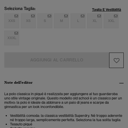
Seleziona Taglia:
Taglia E Vestibilità
XXS
XS
S
M
L
XL
XXL
XXXL
AGGIUNGI AL CARRELLO
Note dell'editor
La polo classica in piqué è realizzata per aggiungere al tuo guardaroba
uno stile vintage originale. Questo modello old school è un classico per un
motivo: la polo è ideale da abbinare a un paio di jeans e scarpe da
ginnastica per un look inconfondibile.
Vestibilità comoda: la classica vestibilità Superdry. Né troppo aderente
né troppo larga, semplicemente perfetta. Seleziona la tua solita taglia
Tessuto piqué