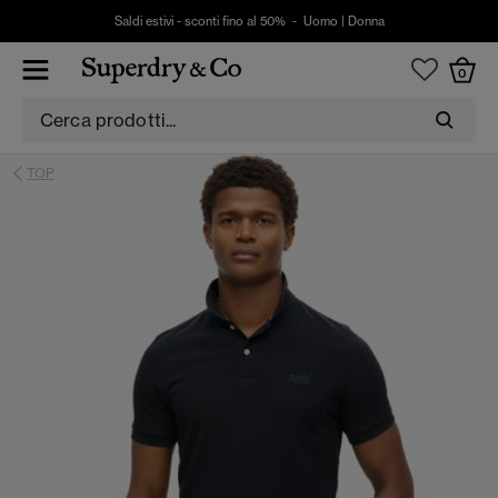
Saldi estivi - sconti fino al 50% -
Uomo
|
Donna
0
TOP