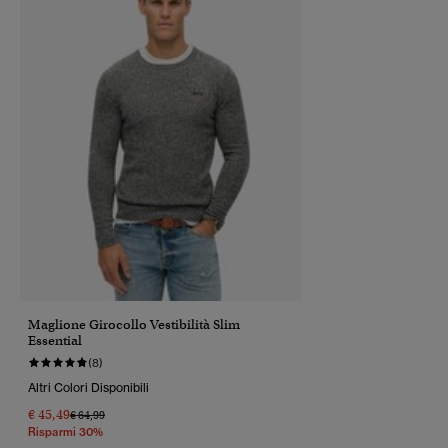
Maglione Girocollo Vestibilità Slim
Essential
(8)
Altri Colori Disponibili
€ 45,49
Prezzo Ridotto Da
A
€ 64,99
Risparmi 30%