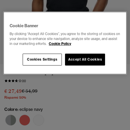
Cookie Banner
By clicking “Accept All Cookies”, you agree to the storing of cookies on
your device to enhance site navigation, analyze site usage, and assist
in our marketing efforts.
Cookie Policy
1
2
3
4
5
6
7
Cookies Settings
Accept All Cookies
Polo classica in piqué
(8)
Prezzo ridotto da
a
€ 27,49
€ 54,99
Risparmi 50%
Colore:
eclipse navy