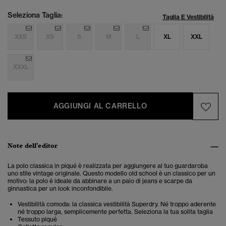
Seleziona Taglia:
Taglia E Vestibilità
XXS
XS
S
M
L
XL
XXL
XXXL
AGGIUNGI AL CARRELLO
Note dell'editor
La polo classica in piqué è realizzata per aggiungere al tuo guardaroba
uno stile vintage originale. Questo modello old school è un classico per un
motivo: la polo è ideale da abbinare a un paio di jeans e scarpe da
ginnastica per un look inconfondibile.
Vestibilità comoda: la classica vestibilità Superdry. Né troppo aderente
né troppo larga, semplicemente perfetta. Seleziona la tua solita taglia
Tessuto piqué