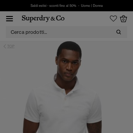
Saldi estivi - sconti fino al 50% -
Uomo
|
Donna
0
TOP