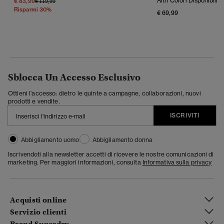
€ 83,99
Altri Colori Disponibili
Prezzo Ridotto Da
A
€ 119,99
Risparmi 30%
€ 69,99
Sblocca Un Accesso Esclusivo
Ottieni l'accesso: dietro le quinte a campagne, collaborazioni, nuovi
prodotti e vendite.
ISCRIVITI
Abbigliamento uomo
Abbigliamento donna
Iscrivendoti alla newsletter accetti di ricevere le nostre comunicazioni di
marketing. Per maggiori informazioni, consulta
Informativa sulla privacy
Acquisti online
Servizio clienti