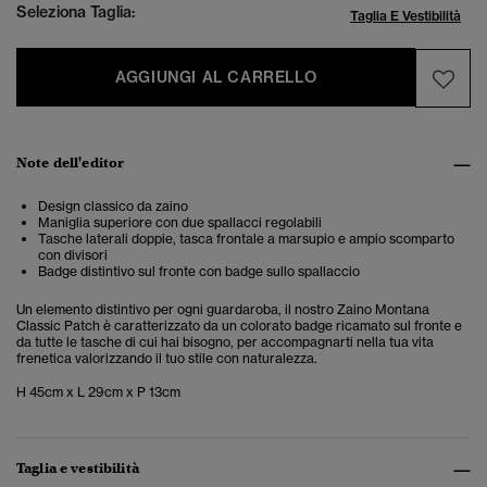
Seleziona Taglia:
Taglia E Vestibilità
AGGIUNGI AL CARRELLO
Note dell'editor
Design classico da zaino
Maniglia superiore con due spallacci regolabili
Tasche laterali doppie, tasca frontale a marsupio e ampio scomparto
con divisori
Badge distintivo sul fronte con badge sullo spallaccio
Un elemento distintivo per ogni guardaroba, il nostro Zaino Montana
Classic Patch è caratterizzato da un colorato badge ricamato sul fronte e
da tutte le tasche di cui hai bisogno, per accompagnarti nella tua vita
frenetica valorizzando il tuo stile con naturalezza.
H 45cm x L 29cm x P 13cm
Taglia e vestibilità