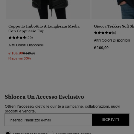
Cappotto Imbottito A Lunghezza Media
Giacca Trekker Soft S
Con Cappuccio Fuji
(9)
(29)
Altri Colori Disponibili
Altri Colori Disponibili
€ 109,99
€ 104,99
Prezzo Ridotto Da
A
€ 149,99
Risparmi 30%
Sblocca Un Accesso Esclusivo
Ottieni l'accesso: dietro le quinte a campagne, collaborazioni, nuovi
prodotti e vendite.
ISCRIVITI