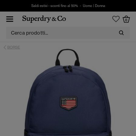
Saldi estivi - sconti fino al 50% -
Uomo
|
Donna
0
BORSE