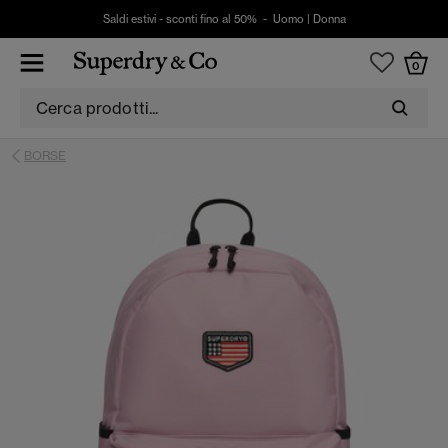
Saldi estivi - sconti fino al 50% -
Uomo
|
Donna
0
BORSE