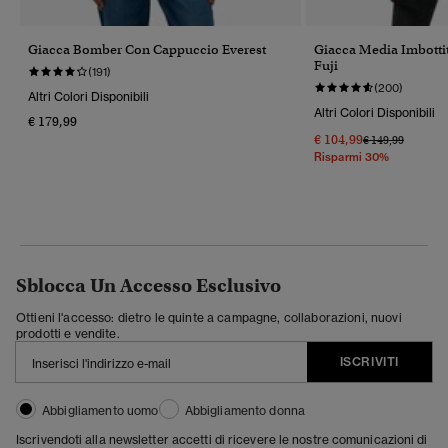
Giacca Bomber Con Cappuccio Everest
Giacca Media Imbotti
Fuji
(191)
(200)
Altri Colori Disponibili
Altri Colori Disponibili
€ 179,99
€ 104,99
Prezzo Ridotto 
A
€ 149,99
Risparmi 30%
Sblocca Un Accesso Esclusivo
Ottieni l'accesso: dietro le quinte a campagne, collaborazioni, nuovi
prodotti e vendite.
ISCRIVITI
Abbigliamento uomo
Abbigliamento donna
Iscrivendoti alla newsletter accetti di ricevere le nostre comunicazioni di