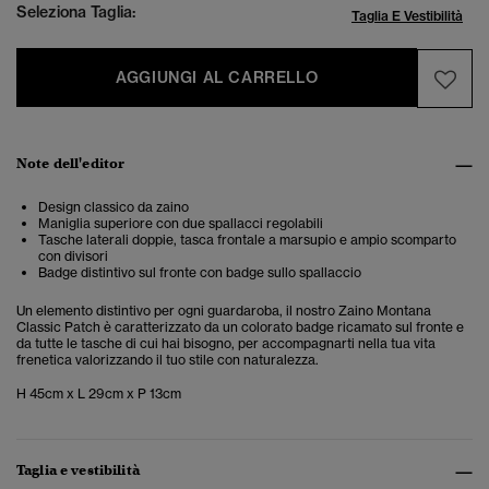
Seleziona Taglia:
Taglia E Vestibilità
AGGIUNGI AL CARRELLO
Note dell'editor
Design classico da zaino
Maniglia superiore con due spallacci regolabili
Tasche laterali doppie, tasca frontale a marsupio e ampio scomparto
con divisori
Badge distintivo sul fronte con badge sullo spallaccio
Un elemento distintivo per ogni guardaroba, il nostro Zaino Montana
Classic Patch è caratterizzato da un colorato badge ricamato sul fronte e
da tutte le tasche di cui hai bisogno, per accompagnarti nella tua vita
frenetica valorizzando il tuo stile con naturalezza.
H 45cm x L 29cm x P 13cm
Taglia e vestibilità