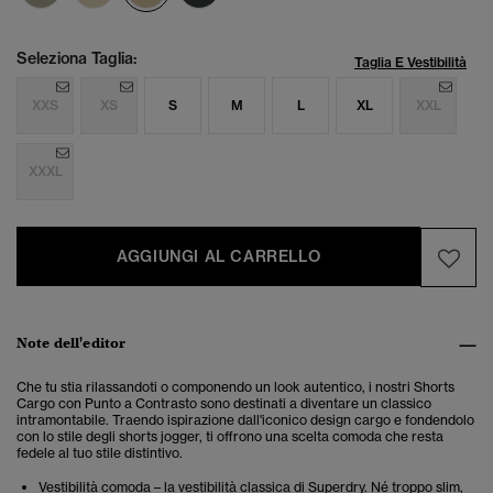
Seleziona Taglia:
Taglia E Vestibilità
XXS
XS
S
M
L
XL
XXL
XXXL
AGGIUNGI AL CARRELLO
Note dell'editor
Che tu stia rilassandoti o componendo un look autentico, i nostri Shorts
Cargo con Punto a Contrasto sono destinati a diventare un classico
intramontabile. Traendo ispirazione dall'iconico design cargo e fondendolo
con lo stile degli shorts jogger, ti offrono una scelta comoda che resta
fedele al tuo stile distintivo.
Vestibilità comoda – la vestibilità classica di Superdry. Né troppo slim,