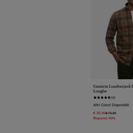
Camicia Lumberjack 
Lunghe
(9)
Altri Colori Disponibili
€ 39,99
Prezzo Ridotto Da
A
€ 79,99
Risparmi 50%