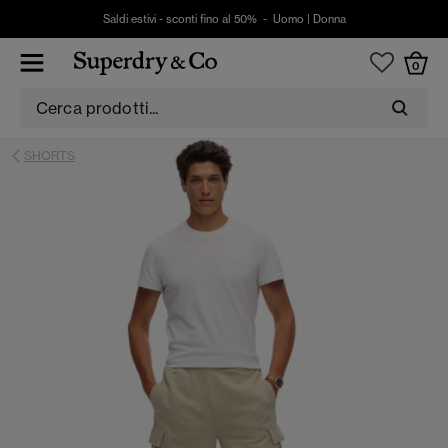
Saldi estivi - sconti fino al 50% -
Uomo
|
Donna
0
SHORTS