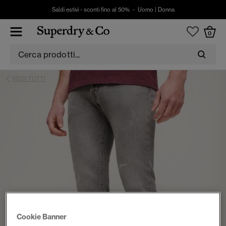
Saldi estivi - sconti fino al 50% -
Uomo
|
Donna
0
VEDI TUTTI
Cookie Banner