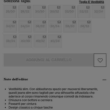
Seleziona Taglia:
Taglia E Vestibilità
28/30
28/32
30/30
30/32
32/30
32/32
32/34
34/32
34/34
36/32
36/34
38/30
38/32
38/34
40/30
40/32
40/34
AGGIUNGI AL CARRELLO
Note dell'editor
Vestibilità slim. Con abbastanza spazio per muoversi liberamente,
questi jeans slim sono tagliati per una silhouette affusolata che
aderisce al corpo rimanendo comunque comodi da indossare.
Chiusura con bottoni e cerniera
Passanti per cintura
Design classico a cinque tasche