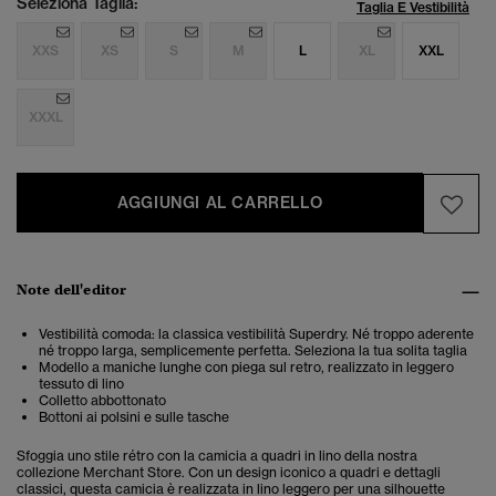
Seleziona Taglia:
Taglia E Vestibilità
XXS
XS
S
M
L
XL
XXL
XXXL
AGGIUNGI AL CARRELLO
Note dell'editor
Vestibilità comoda: la classica vestibilità Superdry. Né troppo aderente
né troppo larga, semplicemente perfetta. Seleziona la tua solita taglia
Modello a maniche lunghe con piega sul retro, realizzato in leggero
tessuto di lino
Colletto abbottonato
Bottoni ai polsini e sulle tasche
Sfoggia uno stile rétro con la camicia a quadri in lino della nostra
collezione Merchant Store. Con un design iconico a quadri e dettagli
classici, questa camicia è realizzata in lino leggero per una silhouette