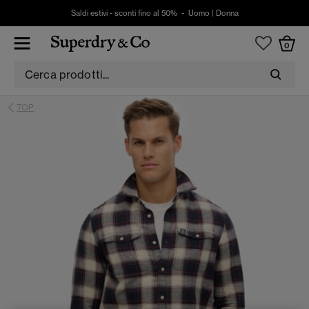
Saldi estivi - sconti fino al 50% -
Uomo
|
Donna
0
TOP