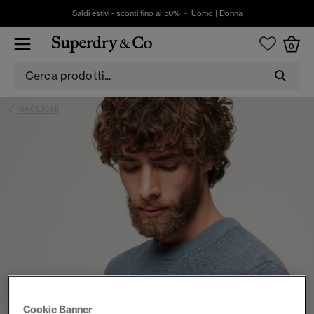
Saldi estivi - sconti fino al 50% -
Uomo
|
Donna
0
MAGLIONI
Cookie Banner