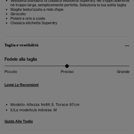
Vestibilità standard: la classica vestibilità Superdry. Né troppo aderente
né troppo larga, semplicemente perfetta. Seleziona la tua solita taglia
Maglia testurizzata a nido d'ape
Girocollo
Polsini e orlo a coste
Classica etichetta Superdry
Taglia e vestibilità
Fedele alla taglia
Piccolo
Preciso
Grande
Leggi Le Recensioni
Modello:
Altezza 1m86.5. Torace 97cm
Il/La modello/a indossa:
M
Guida Alle Taglie