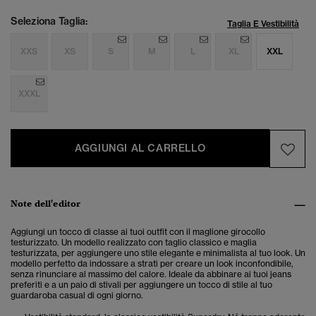
Seleziona Taglia:
Taglia E Vestibilità
XXS
XS
S
M
L
XL
XXL
XXXL
AGGIUNGI AL CARRELLO
Note dell'editor
Aggiungi un tocco di classe ai tuoi outfit con il maglione girocollo
testurizzato. Un modello realizzato con taglio classico e maglia
testurizzata, per aggiungere uno stile elegante e minimalista al tuo look.
Un
modello perfetto da indossare a strati per creare un look inconfondibile,
senza rinunciare al massimo del calore. Ideale da abbinare ai tuoi jeans
preferiti e a un paio di stivali per aggiungere un tocco di stile al tuo
guardaroba casual di ogni giorno.