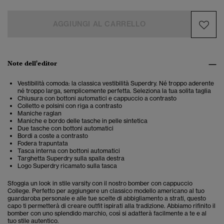
AGGIUNGI AL CARRELLO
Note dell'editor
Vestibilità comoda: la classica vestibilità Superdry. Né troppo aderente
né troppo larga, semplicemente perfetta. Seleziona la tua solita taglia
Chiusura con bottoni automatici e cappuccio a contrasto
Colletto e polsini con riga a contrasto
Maniche raglan
Maniche e bordo delle tasche in pelle sintetica
Due tasche con bottoni automatici
Bordi a coste a contrasto
Fodera trapuntata
Tasca interna con bottoni automatici
Targhetta Superdry sulla spalla destra
Logo Superdry ricamato sulla tasca
Sfoggia un look in stile varsity con il nostro
bomber con cappuccio
College.
Perfetto per aggiungere un classico modello americano al tuo
guardaroba personale e alle tue scelte di abbigliamento a strati, questo
capo ti permetterà di creare outfit ispirati alla tradizione. Abbiamo rifinito il
bomber con uno splendido marchio, così si adatterà facilmente a te e al
tuo stile autentico.