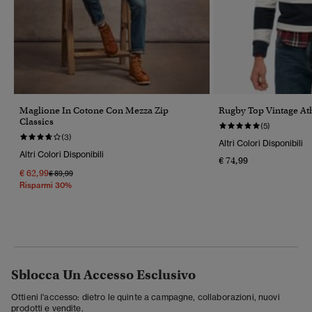
Maglione In Cotone Con Mezza Zip
Rugby Top Vintage Ath
Classics
(5)
(3)
Altri Colori Disponibili
Altri Colori Disponibili
€ 74,99
€ 62,99
Prezzo Ridotto Da
A
€ 89,99
Risparmi 30%
Sblocca Un Accesso Esclusivo
Ottieni l'accesso: dietro le quinte a campagne, collaborazioni, nuovi
prodotti e vendite.