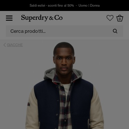
Saldi estivi - sconti fino al 50% -
Uomo
|
Donna
0
GIACCHE