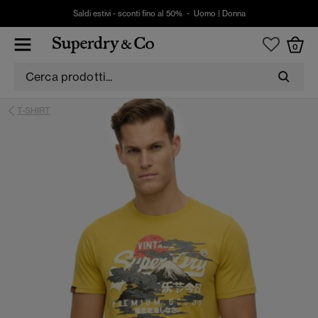
Saldi estivi - sconti fino al 50% -
Uomo
|
Donna
0
T-SHIRT