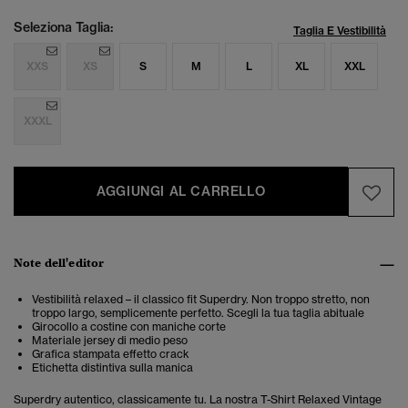
Seleziona Taglia:
Taglia E Vestibilità
XXS
XS
S
M
L
XL
XXL
XXXL
AGGIUNGI AL CARRELLO
Note dell'editor
Vestibilità relaxed – il classico fit Superdry. Non troppo stretto, non
troppo largo, semplicemente perfetto. Scegli la tua taglia abituale
Girocollo a costine con maniche corte
Materiale jersey di medio peso
Grafica stampata effetto crack
Etichetta distintiva sulla manica
Superdry autentico, classicamente tu. La nostra T-Shirt Relaxed Vintage