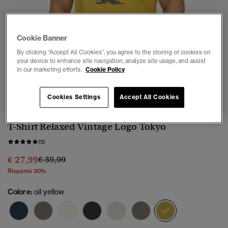
Cookie Banner
By clicking “Accept All Cookies”, you agree to the storing of cookies on
your device to enhance site navigation, analyze site usage, and assist
in our marketing efforts.
Cookie Policy
1
2
3
4
Cookies Settings
Accept All Cookies
T-Shirt Relaxed Vintage Logo Tokyo
(5)
Prezzo ridotto da
a
€ 27,99
€ 39,99
Risparmi 30%
Colore:
oil yellow
selezionato