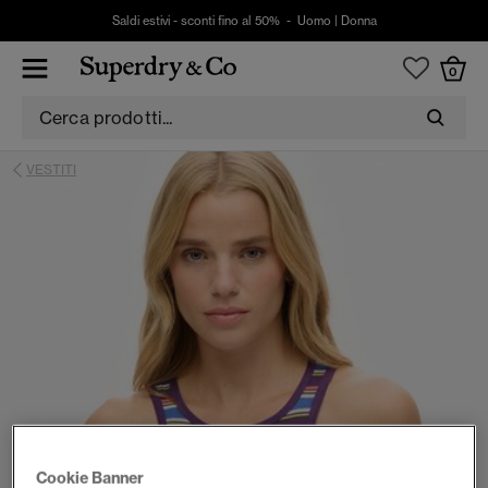
Saldi estivi - sconti fino al 50% -
Uomo
|
Donna
0
VESTITI
Cookie Banner